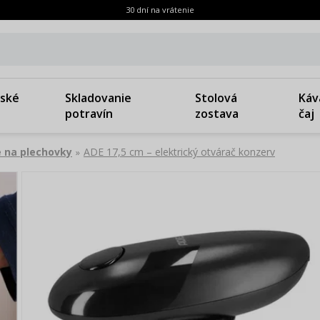
30 dní na vrátenie
ské
Skladovanie
Stolová
Káv
potravín
zostava
čaj
 na plechovky
ADE 17,5 cm – elektrický otvárač konzerv
»