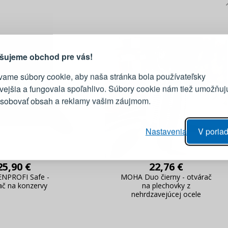
PRIHLÁSENIE
R
vod, prečo sa oplatí vytvoriť
účet
Prihláste sa k sv
šujeme obchod pre vás!
vame súbory cookie, aby naša stránka bola používateľsky
E-mail
ivejšia a fungovala spoľahlivo. Súbory cookie nám tiež umožňuj
ôsobovať obsah a reklamy vašim záujmom.
Heslo
vý proces objednávky
Nastavenia
V poriad
anie realizácie objednávok
PRIHLÁSIŤ 
 úprava údajov
áhľad na zmeny v objednávke
25,90 €
22,76 €
NPROFI Safe -
MOHA Duo čierny - otvárač
Pripomenutie he
ač na konzervy
na plechovky z
nehrdzavejúcej ocele