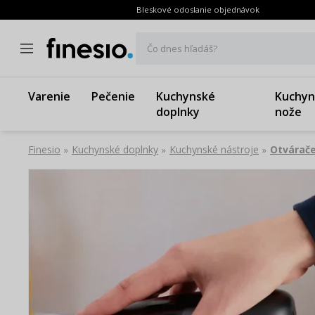
Bleskové odoslanie objednávok
Čo dnes hľadáš?
Varenie
Pečenie
Kuchynské
Kuchyn
doplnky
nože
Finesio
Kuchynské doplnky
Kuchynské nástroje
Otvárače
»
»
»