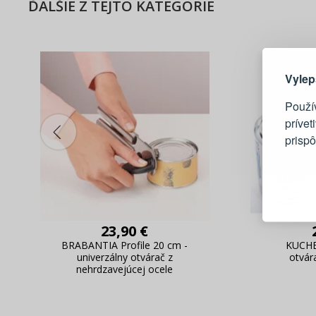
ĎALŠIE Z TEJTO KATEGÓRIE
Tu je dô
Vylep
Použí
prívet
prisp
Blesko
Sledov
Rýchla
Živý n
23,90 €
BRABANTIA Profile 20 cm -
KUCHE
univerzálny otvárač z
otvár
nehrdzavejúcej ocele