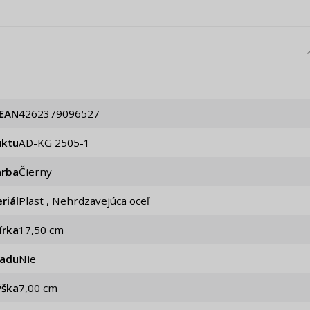
EAN
4262379096527
uktu
AD-KG 2505-1
arba
Čierny
riál
Plast , Nehrdzavejúca oceľ
írka
17,50 cm
iadu
Nie
ýška
7,00 cm