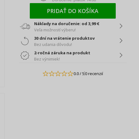
PRIDAŤ DO KOŠÍKA
Náklady na doručenie: od 3,99 €
Veľa možností výberu!
30 dní na vrátenie produktov
Bez udania dôvodu!
2-ročná záruka na produkt
Bez výnimiek!
0.0
/ 5
0 recenzií