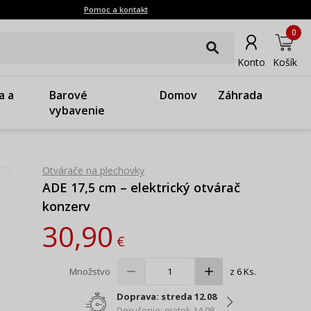
Pomoc a kontakt
0
Konto
Košík
a a
Barové
Domov
Záhrada
vybavenie
Otvárače na plechovky
ADE 17,5 cm – elektrický otvárač
konzerv
30,90
€
Množstvo
z 6 Ks.
Doprava: streda 12.08
Doručenie: piatok 14.08