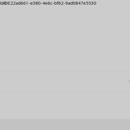
UID
e22ad661-e380-4e6c-bf62-9ad0847e5530