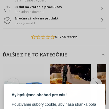
Veľa možností výberu!
30 dní na vrátenie produktov
Bez udania dôvodu!
2-ročná záruka na produkt
Bez výnimiek!
0.0
/ 5
0 recenzií
ĎALŠIE Z TEJTO KATEGÓRIE
PRIHLÁSENIE
REGISTRÁCIA
Vylepšujeme obchod pre vás!
Prihláste sa k svojmu účtu
Používame súbory cookie, aby naša stránka bola
23,90 €
14,90 €