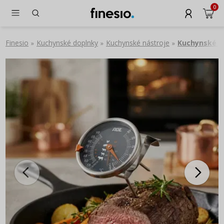
0
Finesio
Kuchynské doplnky
Kuchynské nástroje
Kuchynské t
»
»
»