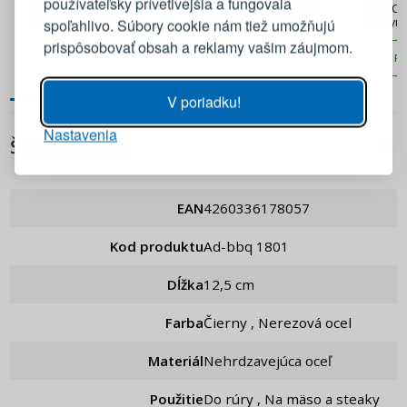
používateľsky prívetivejšia a fungovala
Elektronický kuchynský
BROWIN - elektronický
TESCOMA
E-mail
teplomer so sondou v
kuchynský teplomer so
kuchyns
spoľahlivo. Súbory cookie nám tiež umožňujú
podobe špachtle
sondou
prispôsobovať obsah a reklamy vašim záujmom.
PRIDAŤ DO KOŠÍKA
PRIDAŤ DO KOŠÍKA
PR
Heslo
ZOBRAZIŤ
V poriadku!
Nastavenia
PRIHLÁSIŤ SA
ŠPECIFIKÁCIA
Pripomenutie hesla
EAN
4260336178057
Kod produktu
ad-bbq 1801
Dĺžka
12,5 cm
Farba
Čierny , Nerezová ocel
Materiál
Nehrdzavejúca oceľ
Použitie
Do rúry , Na mäso a steaky