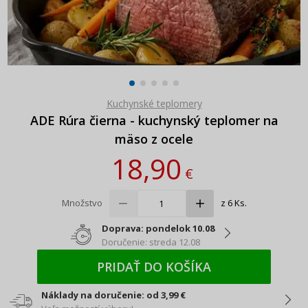
Kuchynské teplomery
ADE Rúra čierna - kuchynský teplomer na
mäso z ocele
18,90
€
Množstvo
z 6 Ks.
Doprava: pondelok 10.08
Doručenie: streda 12.08
PRIDAŤ DO KOŠÍKA
Náklady na doručenie: od 3,99 €