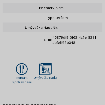
Priemer
7,5 cm
Typ
S terčom
Umývačka riadu
Nie
45879df9-0f63-4c7e-8311-
UUID
abfeff65b048
Kontakt
Umývačka riadu
s potravinami