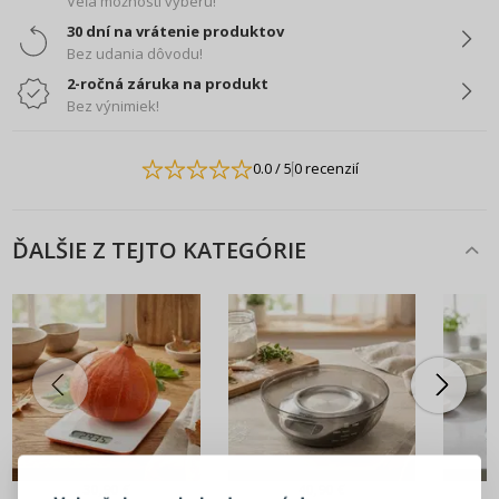
Veľa možností výberu!
30 dní na vrátenie produktov
Bez udania dôvodu!
2-ročná záruka na produkt
Bez výnimiek!
0.0
/ 5
0 recenzií
ĎALŠIE Z TEJTO KATEGÓRIE
PRIHLÁSENIE
REGISTRÁCIA
30,90 €
40,90 €