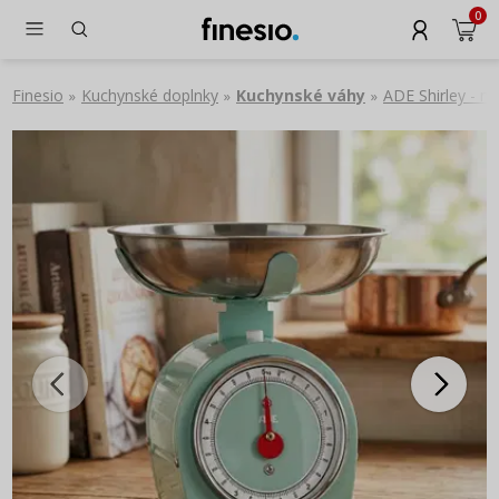
0
Finesio
Kuchynské doplnky
Kuchynské váhy
ADE Shirley - 
»
»
»