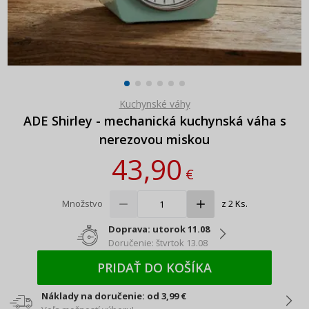
Kuchynské váhy
ADE Shirley - mechanická kuchynská váha s
nerezovou miskou
43,90
€
Množstvo
z 2 Ks.
Doprava: utorok 11.08
Doručenie: štvrtok 13.08
PRIDAŤ DO KOŠÍKA
Náklady na doručenie: od 3,99 €