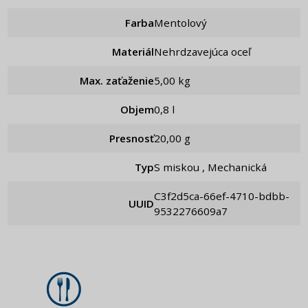
Farba
Mentolový
Materiál
Nehrdzavejúca oceľ
Max. zaťaženie
5,00 kg
Objem
0,8 l
Presnosť
20,00 g
Typ
S miskou , Mechanická
c3f2d5ca-66ef-4710-bdbb-
UUID
9532276609a7