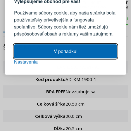
Vylepšujeme obchod pre vás!
TESCOMA Accura biela -
TESCOMA GrandCHEF -
ADE N
Prihláste sa k svojmu účtu
sklenená elektronická
elektronická kuchynská váha
sklen
kuchynská váha
s miskou
Používame súbory cookie, aby naša stránka bola
používateľsky prívetivejšia a fungovala
PRIDAŤ DO KOŠÍKA
PRIDAŤ DO KOŠÍKA
PR
E-mail
spoľahlivo. Súbory cookie nám tiež umožňujú
prispôsobovať obsah a reklamy vašim záujmom.
Heslo
ZOBRAZIŤ
ŠPECIFIKÁCIA
V poriadku!
Nastavenia
PRIHLÁSIŤ SA
EAN
4260578581493
Pripomenutie hesla
Kod produktu
AD-KM 1900-1
BPA FREE
Nevzťahuje sa
Celková šírka
20,50 cm
Celková výška
20,0 cm
Dĺžka
20,5 cm