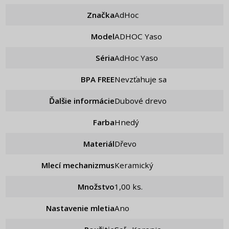
Značka
AdHoc
Model
ADHOC Yaso
Séria
AdHoc Yaso
BPA FREE
Nevzťahuje sa
Ďalšie informácie
Dubové drevo
Farba
Hnedý
Materiál
Dřevo
Mlecí mechanizmus
Keramický
Množstvo
1,00 ks.
Nastavenie mletia
ano