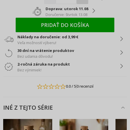
Doprava: utorok 11.08
Doručenie: štvrtok 13.08
PRIDAŤ DO KOŠÍKA
Náklady na doručenie: od 3,99 €
Veľa možností výberu!
30 dní na vrátenie produktov
Bez udania dôvodu!
2-ročná záruka na produkt
Bez výnimiek!
0.0
/ 5
0 recenzií
INÉ Z TEJTO SÉRIE