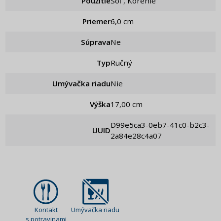
Použitie
Soľ , Korenie
Priemer
6,0 cm
Súprava
ne
Typ
Ručný
Umývačka riadu
Nie
Výška
17,00 cm
d99e5ca3-0eb7-41c0-b2c3-
UUID
2a84e28c4a07
Kontakt
Umývačka riadu
s potravinami