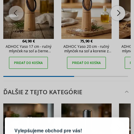
64,90 €
75,90 €
ADHOC Yaso 17 cm - ručný
ADHOC Yaso 20 cm - ručný
ADHOC 
mlynček na soľ a čierne
mlynček na soľ a korenie z
mlynče
korenie z dubového dreva
dubového dreva
d
PRIDAŤ DO KOŠÍKA
PRIDAŤ DO KOŠÍKA
PR
ĎALŠIE Z TEJTO KATEGÓRIE
PRIHLÁSENIE
REGISTRÁCIA
Vylepšujeme obchod pre vás!