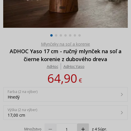
Mlynčeky na soľ a korenie
ADHOC Yaso 17 cm - ručný mlynček na soľ a
čierne korenie z dubového dreva
AdHoc
AdHoc Yaso
64,90
€
Farba (2 na výber)
Hnedý
Výška (2 na výber)
17,00 cm
Množstvo
z 4 Súpr.