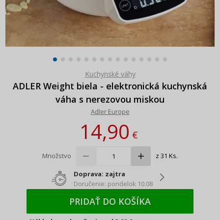
Kuchynské váhy
ADLER Weight biela - elektronická kuchynská
váha s nerezovou miskou
Adler Europe
14,90
€
Množstvo
z 31 Ks.
Doprava: zajtra
Doručenie: pondelok 10.08
PRIDAŤ DO KOŠÍKA