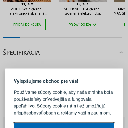
11,90 €
10,90 €
ADLER Scale čierna -
ADLER AD 3181 čierna -
Kuchy
elektronická sklenená
sklenená elektronická
MAGGIE 1
kuchynská váha
kuchynská váha
PRIDAŤ DO KOŠÍKA
PRIDAŤ DO KOŠÍKA
PR
ŠPECIFIKÁCIA
PRIHLÁSENIE
REGISTRÁCIA
Vylepšujeme obchod pre vás!
Prihláste sa k svojmu účtu
Používame súbory cookie, aby naša stránka bola
používateľsky prívetivejšia a fungovala
E-mail
spoľahlivo. Súbory cookie nám tiež umožňujú
Adler Europe
prispôsobovať obsah a reklamy vašim záujmom.
Heslo
ZOBRAZIŤ
EAN
5902934834704