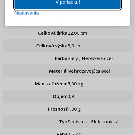
V poriadku!
Kod produktu
ad_3166
Nastavenia
PRIHLÁSIŤ SA
Značka
Adler Europe
Pripomenutie hesla
Celková šírka
22,00 cm
Celková výška
8,0 cm
Farba
Biely , Nerezová ocel
Materiál
Nehrdzavejúca oceľ
Max. zaťaženie
5,00 kg
Objem
0,9 l
Presnosť
1,00 g
Typ
S miskou , Elektronická
Váha
0,5 kg