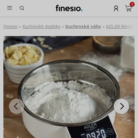
0
Finesio
Kuchynské doplnky
Kuchynské váhy
ADLER Weight bi
»
»
»