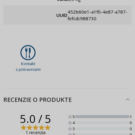
452b60e1-a1f0-4e87-a787-
UUID
fefcdc988730
Kontakt
s potravinami
RECENZIE O PRODUKTE
5.0
/ 5
5
1
4
0
3
0
1 recenzia
2
0