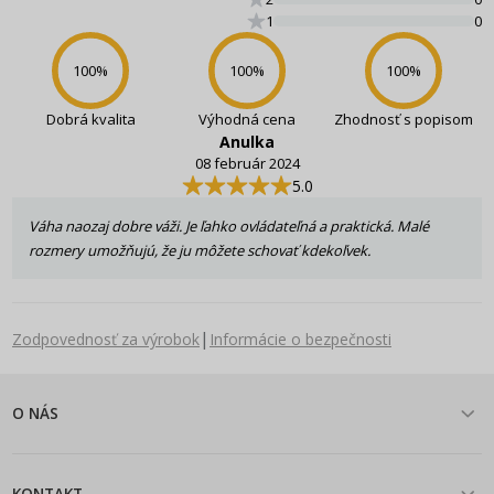
1
0
100
%
100
%
100
%
Dobrá kvalita
Výhodná cena
Zhodnosť s popisom
Anulka
08 február 2024
5.0
Váha naozaj dobre váži. Je ľahko ovládateľná a praktická. Malé
rozmery umožňujú, že ju môžete schovať kdekoľvek.
|
Zodpovednosť za výrobok
Informácie o bezpečnosti
O NÁS
KONTAKT