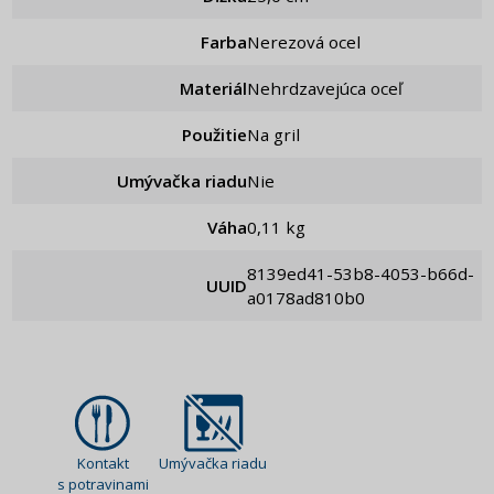
Farba
Nerezová ocel
Materiál
Nehrdzavejúca oceľ
Použitie
Na gril
Umývačka riadu
Nie
Váha
0,11 kg
8139ed41-53b8-4053-b66d-
UUID
a0178ad810b0
Kontakt
Umývačka riadu
s potravinami