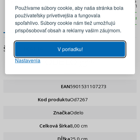
Prihláste sa k svojmu účtu
Drevené kuchynské kliešte
Univerzálne kuchynské kliešte
Klieš
HOLD
3 ks
TO
Používame súbory cookie, aby naša stránka bola
používateľsky prívetivejšia a fungovala
PRIDAŤ DO KOŠÍKA
PRIDAŤ DO KOŠÍKA
PR
E-mail
spoľahlivo. Súbory cookie nám tiež umožňujú
prispôsobovať obsah a reklamy vašim záujmom.
Heslo
ZOBRAZIŤ
ŠPECIFIKÁCIA
V poriadku!
Nastavenia
PRIHLÁSIŤ SA
Odelo
Pripomenutie hesla
EAN
5901531107273
Kod produktu
od7267
Značka
Odelo
Celková šírka
8,00 cm
Dĺžka
25,0 cm