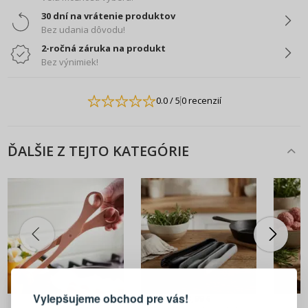
30 dní na vrátenie produktov
Bez udania dôvodu!
2-ročná záruka na produkt
Bez výnimiek!
0.0
/ 5
0 recenzií
ĎALŠIE Z TEJTO KATEGÓRIE
PRIHLÁSENIE
REGISTRÁCIA
Vylepšujeme obchod pre vás!
3,99 €
3,99 €