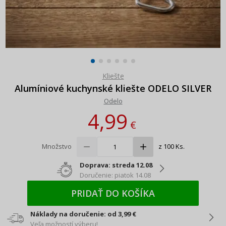
Kliešte
Alumíniové kuchynské kliešte ODELO SILVER
Odelo
4,99
€
Množstvo
z 100 Ks.
Doprava: streda 12.08
Doručenie: piatok 14.08
PRIDAŤ DO KOŠÍKA
Náklady na doručenie: od 3,99 €
Veľa možností výberu!