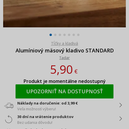
Tĺčky a kladivá
Alumíniový mäsový kladivo STANDARD
Tadar
5,90
€
Produkt je momentálne nedostupný
UPOZORNIŤ NA DOSTUPNOSŤ
Náklady na doručenie: od 3,99 €
Veľa možností výberu!
30 dní na vrátenie produktov
Bez udania dôvodu!