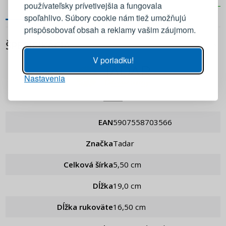
používateľsky prívetivejšia a fungovala
E-mail
spoľahlivo. Súbory cookie nám tiež umožňujú
prispôsobovať obsah a reklamy vašim záujmom.
Heslo
ZOBRAZIŤ
ŠPECIFIKÁCIA
V poriadku!
Nastavenia
PRIHLÁSIŤ SA
Tadar
Pripomenutie hesla
EAN
5907558703566
Značka
Tadar
Celková šírka
5,50 cm
Dĺžka
19,0 cm
Dĺžka rukoväte
16,50 cm