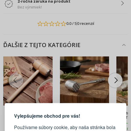
2-ročná záruka na produkt
Bez výnimiek!
0.0
/ 5
0 recenzií
ĎALŠIE Z TEJTO KATEGÓRIE
PRIHLÁSENIE
REGISTRÁCIA
4,49 €
5,90 €
Drevený mäsové kladivo
Alumíniový mäsový valček
Päťstra
Vylepšujeme obchod pre vás!
MILOŠ
ALTO
Prihláste sa k svojmu účtu
Používame súbory cookie, aby naša stránka bola
PRIDAŤ DO KOŠÍKA
PRIDAŤ DO KOŠÍKA
PR