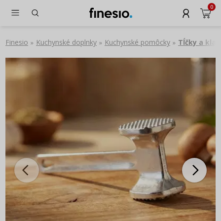
0
Finesio
Kuchynské doplnky
Kuchynské pomôcky
Tĺčky a klad
»
»
»