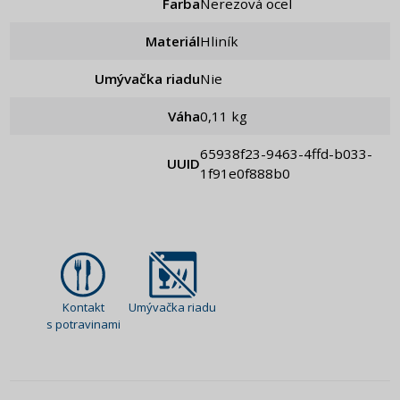
Farba
Nerezová ocel
Materiál
Hliník
Umývačka riadu
Nie
Váha
0,11 kg
65938f23-9463-4ffd-b033-
UUID
1f91e0f888b0
Kontakt
Umývačka riadu
s potravinami