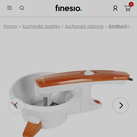
0
Finesio
Kuchynské doplnky
Kuchynské nástroje
Strúhadlá na
»
»
»