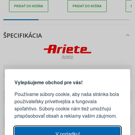
PRIDAŤ DO KOŠÍKA
PRIDAŤ DO KOŠÍKA
PR
ŠPECIFIKÁCIA
Ariete
PRIHLÁSENIE
REGISTRÁCIA
EAN
8003705109841
Vylepšujeme obchod pre vás!
Kod produktu
09 261 passi 2,0 orange
Prihláste sa k svojmu účtu
Používame súbory cookie, aby naša stránka bola
Značka
Ariete
používateľsky prívetivejšia a fungovala
E-mail
spoľahlivo. Súbory cookie nám tiež umožňujú
Dĺžka
37,5 cm
prispôsobovať obsah a reklamy vašim záujmom.
Farba
Oranžový
Heslo
ZOBRAZIŤ
V poriadku!
Materiál
Plast