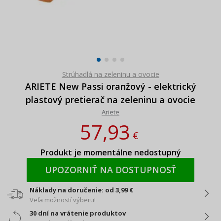
Strúhadlá na zeleninu a ovocie
ARIETE New Passi oranžový - elektrický
plastový pretierač na zeleninu a ovocie
Ariete
57,93
€
Produkt je momentálne nedostupný
UPOZORNIŤ NA DOSTUPNOSŤ
Náklady na doručenie: od 3,99 €
Veľa možností výberu!
30 dní na vrátenie produktov