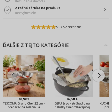
Bez udania dôvodu!
2-ročná záruka na produkt
Bez výnimiek!
5.0
/ 5
2 recenzie
ĎALŠIE Z TEJTO KATEGÓRIE
46,90 €
42,90 €
TESCOMA Grand Chef 22 cm -
GEFU Ergo - strúhadlo na
KUCHENP
pretierač na zeleninu a
halušky z nehrdzavejúcej
preti
ovocie z nerezovej ocele
ocele
ovoci