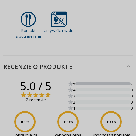
Kontakt
Umývačka riadu
s potravinami
RECENZIE O PRODUKTE
5.0
/ 5
5
2
4
0
3
0
2 recenzie
2
0
1
0
100
%
100
%
100
%
Dobrá kvalita
Výhodná cena
Zhodnosť s popisom