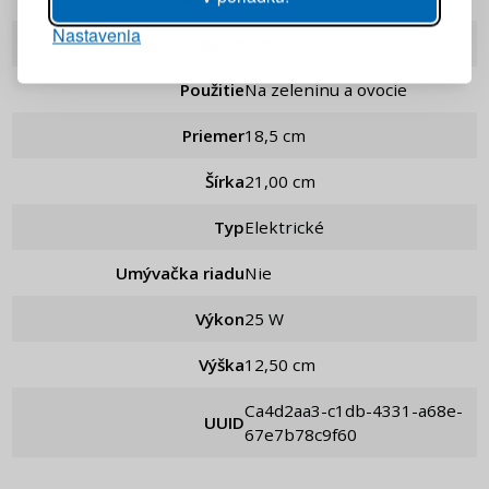
Nastavenia
PRIHLÁSIŤ SA
Objem
1,4 l
Použitie
Na zeleninu a ovocie
Pripomenutie hesla
Priemer
18,5 cm
Šírka
21,00 cm
Typ
Elektrické
Umývačka riadu
Nie
Výkon
25 W
Výška
12,50 cm
ca4d2aa3-c1db-4331-a68e-
UUID
67e7b78c9f60