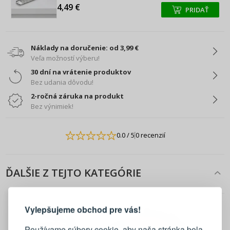
4,49 €
PRIDAŤ
+
+
Náklady na doručenie: od 3,99 €
Veľa možností výberu!
30 dní na vrátenie produktov
Bez udania dôvodu!
2-ročná záruka na produkt
Bez výnimiek!
0.0
/ 5
0 recenzií
ĎALŠIE Z TEJTO KATEGÓRIE
PRIHLÁSENIE
REGISTRÁCIA
Vylepšujeme obchod pre vás!
Prihláste sa k svojmu účtu
Používame súbory cookie, aby naša stránka bola