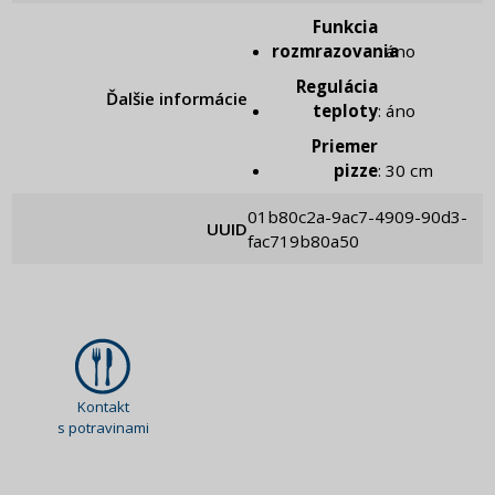
Funkcia
rozmrazovania
: áno
Regulácia
Ďalšie informácie
teploty
: áno
Priemer
pizze
: 30 cm
01b80c2a-9ac7-4909-90d3-
UUID
fac719b80a50
Kontakt
s potravinami