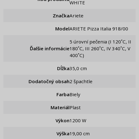
WHITE
Značka
Ariete
Model
ARIETE Pizza Italia 918/00
5 úrovní pečenia (I 120˚C, II
Ďalšie informácie
180˚C, III 260˚C, IV 340˚C, V
400˚C)
Dĺžka
35,0 cm
Dodatočný obsah
2 špachtle
Farba
Biely
Materiál
Plast
Výkon
1200 W
Výška
19,00 cm