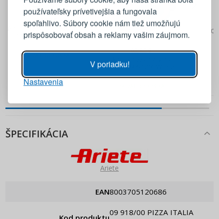
používateľsky prívetivejšia a fungovala
E-mail
92,82 €
spoľahlivo. Súbory cookie nám tiež umožňujú
ARIETE Pizza Italia 09 917/00
Pok
prispôsobovať obsah a reklamy vašim záujmom.
1200 W - rúra na pizzu
Heslo
ZOBRAZIŤ
92,82 €
PRIDAŤ DO KOŠÍKA
ARIETE Pizza Party da
V poriadku!
Gennaro 909 1200 W - rúra
na pizzu
Nastavenia
PRIHLÁSIŤ SA
PRIDAŤ DO KOŠÍKA
Pripomenutie hesla
ŠPECIFIKÁCIA
Ariete
EAN
8003705120686
09 918/00 PIZZA ITALIA
Kod produktu