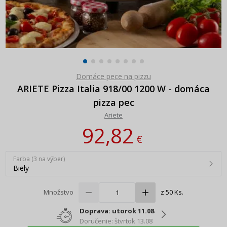
Domáce pece na pizzu
ARIETE Pizza Italia 918/00 1200 W - domáca
pizza pec
Ariete
92,82
€
Farba (3 na výber)
Biely
Množstvo
z 50 Ks.
Doprava: utorok 11.08
Doručenie: štvrtok 13.08