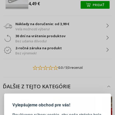
4,49 €
PRIDAŤ
+
+
Náklady na doručenie: od 3,99 €
Veľa možností výberu!
30 dní na vrátenie produktov
Bez udania dôvodu!
2-ročná záruka na produkt
Bez výnimiek!
0.0
/ 5
0 recenzií
ĎALŠIE Z TEJTO KATEGÓRIE
PRIHLÁSENIE
REGISTRÁCIA
Vylepšujeme obchod pre vás!
Prihláste sa k svojmu účtu
Používame súbory cookie, aby naša stránka bola