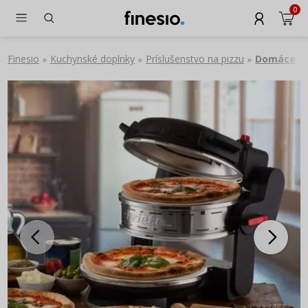
0
Finesio
Kuchynské doplnky
Príslušenstvo na pizzu
Domáce pe
»
»
»