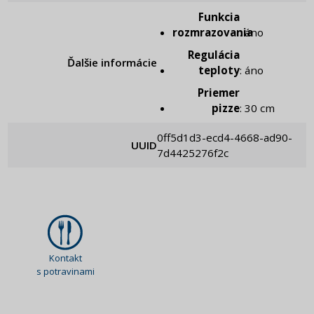
Funkcia
rozmrazovania
: áno
Regulácia
Ďalšie informácie
teploty
: áno
Priemer
pizze
: 30 cm
0ff5d1d3-ecd4-4668-ad90-
UUID
7d4425276f2c
Kontakt
s potravinami