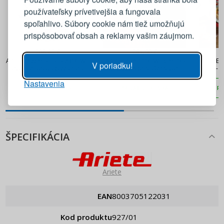
používateľsky prívetivejšia a fungovala
E-mail
spoľahlivo. Súbory cookie nám tiež umožňujú
prispôsobovať obsah a reklamy vašim záujmom.
Heslo
ZOBRAZIŤ
208,82 €
261,90 €
ARIETE Pizzeria Italia 2300 W -
JAR Raclette 1100 W - pecička
KUCHENP
V poriadku!
dvojkomorová pizza rúra
na pizzu s príslušenstvom
- 
Nastavenia
PRIHLÁSIŤ SA
PRIDAŤ DO KOŠÍKA
PRIDAŤ DO KOŠÍKA
PR
Pripomenutie hesla
ŠPECIFIKÁCIA
Ariete
EAN
8003705122031
Kod produktu
927/01