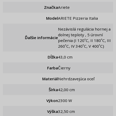
Značka
Ariete
Model
ARIETE Pizzeria Italia
Nezávislá regulácia hornej a
dolnej teploty , 5 úrovní
Ďalšie informácie
pečenia (I 120˚C, II 180˚C, III
260˚C, IV 340˚C, V 400˚C)
Dĺžka
43,0 cm
Farba
Čierny
Materiál
Nehrdzavejúca oceľ
Šírka
42,00 cm
Výkon
2300 W
Výška
32,50 cm