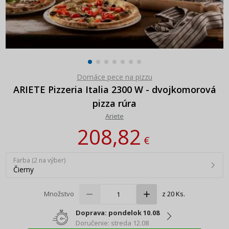
Domáce pece na pizzu
ARIETE Pizzeria Italia 2300 W - dvojkomorová
pizza rúra
Ariete
208,82
€
Farba (2 na výber)
Čierny
Množstvo
z 20 Ks.
Doprava: pondelok 10.08
Doručenie: streda 12.08