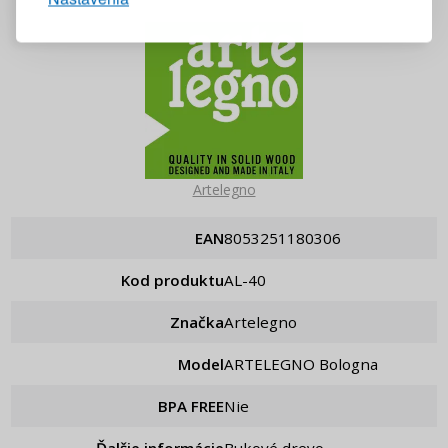
Pripomenutie hesla
Artelegno
EAN
8053251180306
Kod produktu
AL-40
Značka
Artelegno
Model
ARTELEGNO Bologna
BPA FREE
Nie