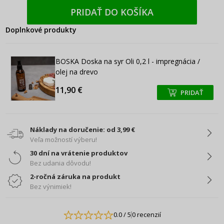
PRIDAŤ DO KOŠÍKA
Doplnkové produkty
BOSKA Doska na syr Oli 0,2 l - impregnácia /
olej na drevo
11,90 €
PRIDAŤ
+
+
Náklady na doručenie: od 3,99 €
Veľa možností výberu!
30 dní na vrátenie produktov
Bez udania dôvodu!
2-ročná záruka na produkt
Bez výnimiek!
0.0
/ 5
0 recenzií