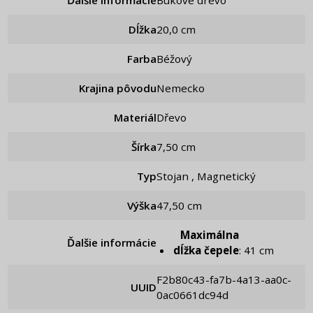
Ďalšie informácie
Bukové drevo
Dĺžka
20,0 cm
Farba
Béžový
Krajina pôvodu
Nemecko
Materiál
Dřevo
Šírka
7,50 cm
Typ
Stojan , Magnetický
Výška
47,50 cm
Maximálna
Ďalšie informácie
dĺžka čepele
: 41 cm
f2b80c43-fa7b-4a13-aa0c-
UUID
0ac0661dc94d