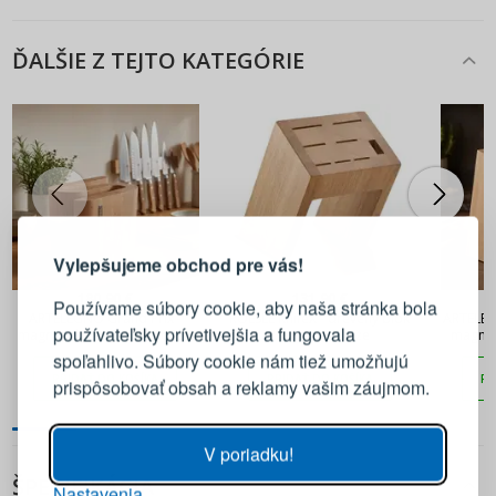
ĎALŠIE Z TEJTO KATEGÓRIE
PRIHLÁSENIE
REGISTRÁCIA
Vylepšujeme obchod pre vás!
Prihláste sa k svojmu účtu
180,90 €
131,90 €
Používame súbory cookie, aby naša stránka bola
ARTELEGNO Grand Prix -
ROESLE KnifeX - drevený blok
ARTELEG
používateľsky prívetivejšia a fungovala
magnetický stojan na nože z
/ stojan na nože
magnet
E-mail
bukového dreva
spoľahlivo. Súbory cookie nám tiež umožňujú
PRIDAŤ DO KOŠÍKA
PRIDAŤ DO KOŠÍKA
PR
prispôsobovať obsah a reklamy vašim záujmom.
Heslo
ZOBRAZIŤ
V poriadku!
ŠPECIFIKÁCIA
Nastavenia
PRIHLÁSIŤ SA