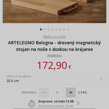
Bloky na nože
ARTELEGNO Bologna - drevený magnetický
stojan na nože s doskou na krájanie
Artelegno
172,90
€
Dĺžka (2 na výber)
20,0 cm
Množstvo
z 3 Ks.
Doprava: streda 12.08
Doručenie: piatok 14.08