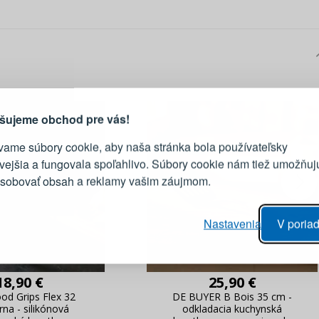
PRIHLÁSENIE
R
vod, prečo sa oplatí vytvoriť
účet
Prihláste sa k sv
šujeme obchod pre vás!
vame súbory cookie, aby naša stránka bola používateľsky
E-mail
ivejšia a fungovala spoľahlivo. Súbory cookie nám tiež umožňuj
ôsobovať obsah a reklamy vašim záujmom.
Heslo
vý proces objednávky
Nastavenia
V poriad
anie realizácie objednávok
PRIHLÁSIŤ 
 úprava údajov
áhľad na zmeny v objednávke
18,90 €
25,90 €
Pripomenutie he
d Grips Flex 32
DE BUYER B Bois 35 cm -
rna - silikónová
odkladacia kuchynská