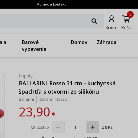
Pomoc a kontakt
0
Konto
Košík
a a
Barové
Domov
Záhrada
vybavenie
Lopaty
BALLARINI Rosso 31 cm - kuchynská
špachtľa s otvormi zo silikónu
Ballarini
Ballarini Rosso
23,90
€
Množstvo
z 8 Ks.