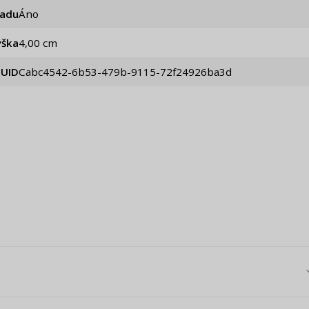
iadu
Áno
ýška
4,00 cm
UID
cabc4542-6b53-479b-9115-72f24926ba3d