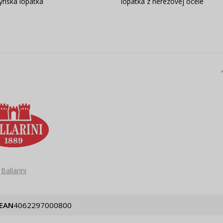
ynská lopatka
lopatka z nerezovej ocele
Ballarini
EAN
4062297000800