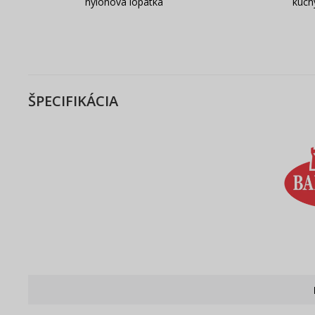
nylonová lopatka
kuch
ŠPECIFIKÁCIA