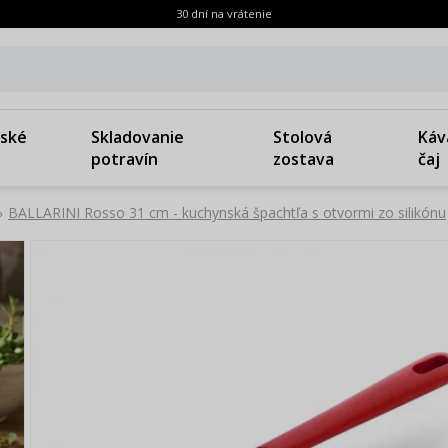
30 dní na vrátenie
ské
Skladovanie
Stolová
Káv
potravín
zostava
čaj
BALLARINI Rosso 31 cm - kuchynská špachtľa s otvormi zo silikónu
»