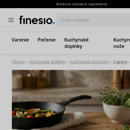
Bleskové odoslanie objednávok
Čo dnes hľadáš?
Varenie
Pečenie
Kuchynské
Kuchyn
doplnky
nože
Finesio
Kuchynské doplnky
Kuchynské pomôcky
Lopaty
»
»
»