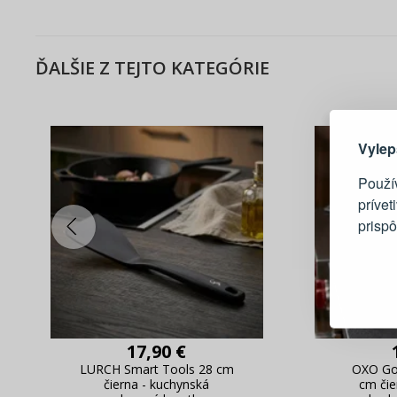
ĎALŠIE Z TEJTO KATEGÓRIE
Tu je dô
Vylep
Použí
prívet
prisp
Blesko
Sledov
Rýchla
Živý n
17,90 €
LURCH Smart Tools 28 cm
OXO Goo
čierna - kuchynská
cm čie