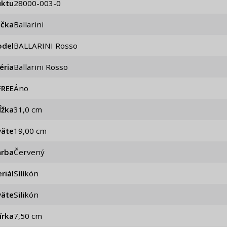
uktu
28000-003-0
ačka
Ballarini
del
BALLARINI Rosso
éria
Ballarini Rosso
FREE
Áno
ĺžka
31,0 cm
väte
19,00 cm
arba
Červený
riál
Silikón
väte
Silikón
írka
7,50 cm