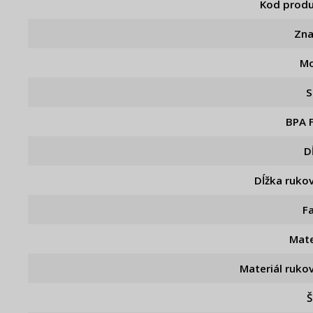
Kod prod
Zn
Mo
S
BPA 
D
Dĺžka ruko
F
Mate
Materiál ruko
Š