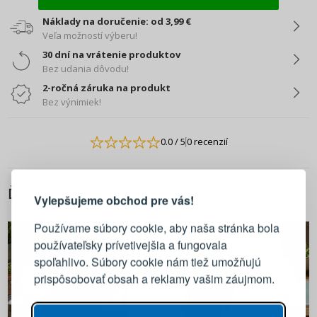
Náklady na doručenie: od 3,99 €
Veľa možností výberu!
30 dní na vrátenie produktov
Bez udania dôvodu!
2-ročná záruka na produkt
Bez výnimiek!
0.0
/ 5
0 recenzií
PRIHLÁSENIE
REGISTRÁCIA
ĎALŠIE Z TEJTO KATEGÓRIE
Vylepšujeme obchod pre vás!
Prihláste sa k svojmu účtu
Používame súbory cookie, aby naša stránka bola
používateľsky prívetivejšia a fungovala
E-mail
spoľahlivo. Súbory cookie nám tiež umožňujú
prispôsobovať obsah a reklamy vašim záujmom.
Heslo
ZOBRAZIŤ