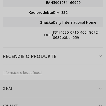
EAN
5901531166959
Kod produktu
DIA1832
Značka
Daily International Home
f31f4635-0716-460f-8672-
UUID
8689b0bd4259
RECENZIE O PRODUKTE
Informácie o bezpečnosti
O NÁS
KONTAKT