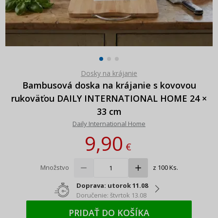
Dosky na krájanie
Bambusová doska na krájanie s kovovou
rukoväťou DAILY INTERNATIONAL HOME 24 ×
33 cm
Daily International Home
9,90
€
Množstvo
z 100 Ks.
Doprava: utorok 11.08
Doručenie: štvrtok 13.08
PRIDAŤ DO KOŠÍKA