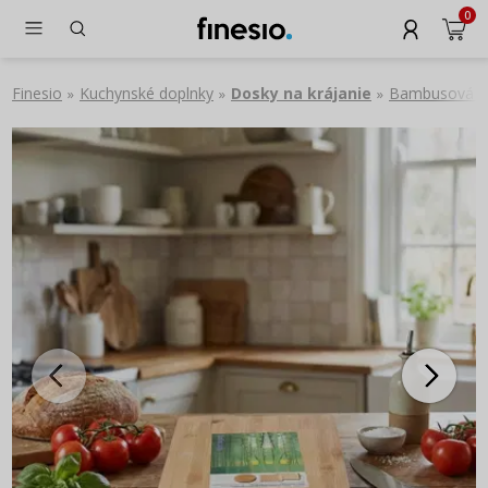
0
Finesio
Kuchynské doplnky
Dosky na krájanie
Bambusová do
»
»
»