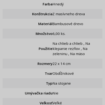
Farba
Hnedý
Konštrukcia
Z masívneho dreva
Materiál
Bambusové drevo
Množstvo
6,00 ks.
Na chlieb a chlieb , Na
Použitie
klepanie rezňov , Na
zeleninu , Na mäso
Rozmery
22 x 14 cm
Tvar
Obdĺžnikové
Typ
Na stojane
Umývačka riadu
Nie
Veľkosť
Veľké