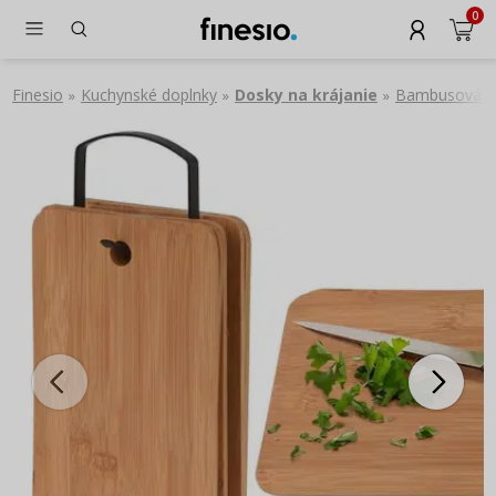
0
Finesio
Kuchynské doplnky
Dosky na krájanie
Bambusová dos
»
»
»