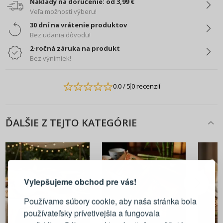
Náklady na doručenie: od 3,99 €
Veľa možností výberu!
30 dní na vrátenie produktov
Bez udania dôvodu!
2-ročná záruka na produkt
Bez výnimiek!
0.0
/ 5
0 recenzií
ĎALŠIE Z TEJTO KATEGÓRIE
PRIHLÁSENIE
REGISTRÁCIA
Vylepšujeme obchod pre vás!
Prihláste sa k svojmu účtu
Používame súbory cookie, aby naša stránka bola
používateľsky prívetivejšia a fungovala
E-mail