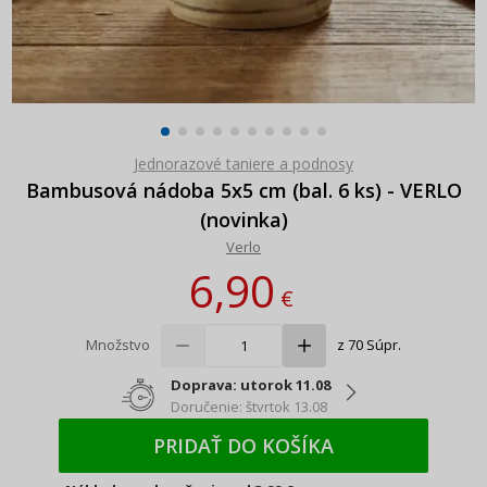
Jednorazové taniere a podnosy
Bambusová nádoba 5x5 cm (bal. 6 ks) - VERLO
(novinka)
Verlo
6,90
€
Množstvo
z 70 Súpr.
Doprava: utorok 11.08
Doručenie: štvrtok 13.08
PRIDAŤ DO KOŠÍKA