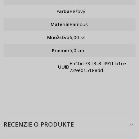
Farba
Béžový
Materiál
Bambus
Množstvo
6,00 ks.
Priemer
5,0 cm
e54bcf73-f3c3-491f-b1ce-
UUID
739e015188dd
RECENZIE O PRODUKTE