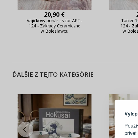
20,90 €
Vajíčkový pohár - vzor ART-
Tanier 1
124 - Zakłady Ceramiczne
124 - Za
w Bolesławcu
w Boles
ĎALŠIE Z TEJTO KATEGÓRIE
Tu je dô
Vylep
Použí
prívet