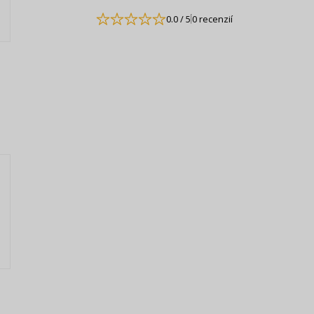
0.0
/ 5
0 recenzií