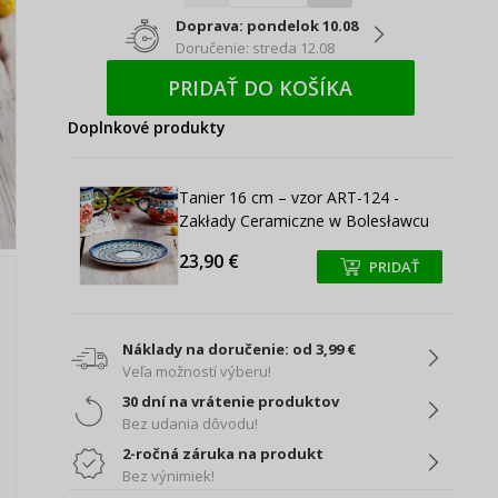
Doprava: pondelok 10.08
Doručenie: streda 12.08
PRIDAŤ DO KOŠÍKA
Doplnkové produkty
Tanier 16 cm – vzor ART-124 -
Zakłady Ceramiczne w Bolesławcu
23,90 €
PRIDAŤ
+
+
Náklady na doručenie: od 3,99 €
Veľa možností výberu!
30 dní na vrátenie produktov
Bez udania dôvodu!
2-ročná záruka na produkt
Bez výnimiek!