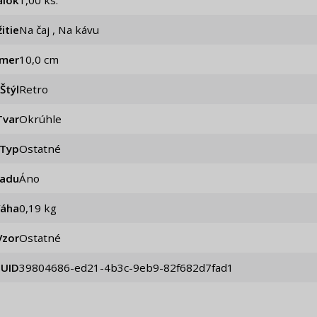
álok
1,00 ks.
itie
Na čaj , Na kávu
emer
10,0 cm
Štýl
Retro
Tvar
Okrúhle
Typ
Ostatné
iadu
Áno
Váha
0,19 kg
Vzor
Ostatné
UID
39804686-ed21-4b3c-9eb9-82f682d7fad1