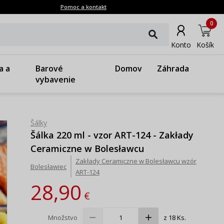
Pomoc a kontakt
0
Konto
Košík
a a
Barové
Domov
Záhrada
vybavenie
Šálky
Šálka 220 ml - vzor ART-124 - Zakłady
Ceramiczne w Bolesławcu
Zakłady Ceramiczne w Bolesławcu wzór
Bolesławiec
ART-124
28,90
€
Množstvo
z 18 Ks.