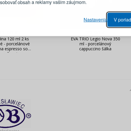
ôsobovať obsah a reklamy vašim záujmom.
Heslo
vý proces objednávky
Nastavenia
V poriad
anie realizácie objednávok
PRIHLÁSIŤ 
 úprava údajov
21,90 €
22,90 €
áhľad na zmeny v objednávke
na 120 ml 2 ks
EVA TRIO Legio Nova 350
é - porcelánové
ml - porcelánový
Pripomenutie he
 na espresso so
cappuccino šálka
spodkami