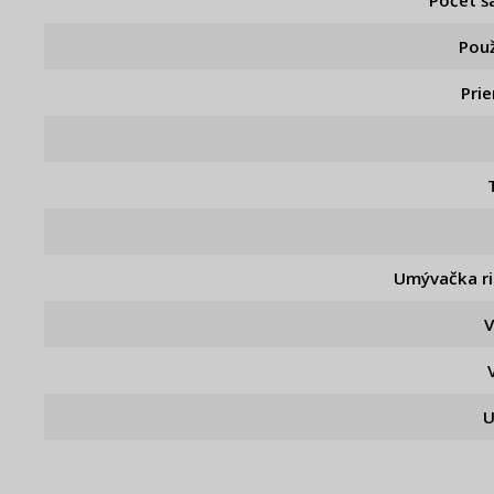
Počet š
Použ
Pri
Umývačka r
U