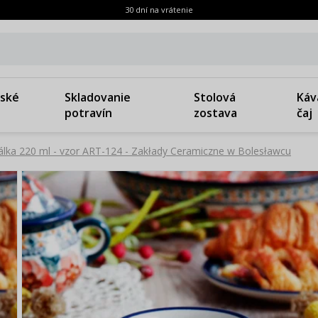
30 dní na vrátenie
ské
Skladovanie
Stolová
Káv
potravín
zostava
čaj
álka 220 ml - vzor ART-124 - Zakłady Ceramiczne w Bolesławcu