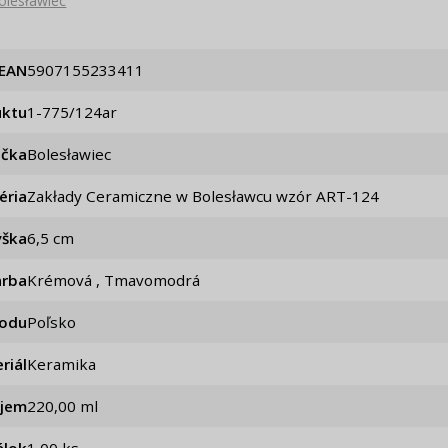
olesławiec
EAN
5907155233411
uktu
1-775/124ar
ačka
Bolesławiec
éria
Zakłady Ceramiczne w Bolesławcu wzór ART-124
ýška
6,5 cm
arba
Krémová , Tmavomodrá
vodu
Poľsko
riál
Keramika
jem
220,00 ml