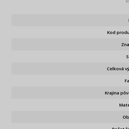
B
Kod prod
Zn
S
Celková v
F
Krajina pô
Mate
Ob