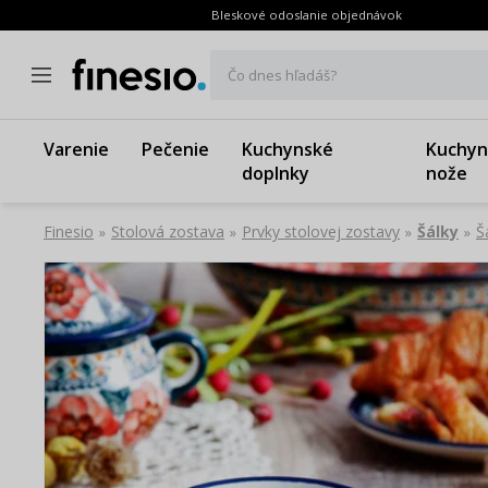
Bleskové odoslanie objednávok
Čo dnes hľadáš?
Varenie
Pečenie
Kuchynské
Kuchyn
doplnky
nože
Finesio
Stolová zostava
Prvky stolovej zostavy
Šálky
Š
»
»
»
»