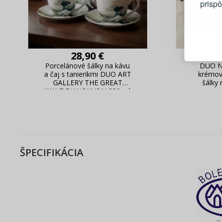
prisp
Blesko
Sledov
Rýchla
28,90 €
Živý n
Porcelánové šálky na kávu
DUO Ni
a čaj s tanierikmi DUO ART
krémov
GALLERY THE GREAT
šálky
WAVE BY HOKUSAI 280 ml
2 ks.
ŠPECIFIKÁCIA