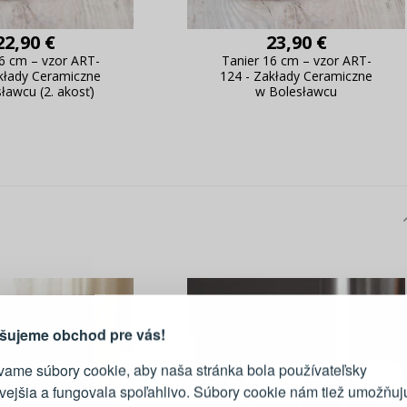
22,90 €
23,90 €
6 cm – vzor ART-
Tanier 16 cm – vzor ART-
kłady Ceramiczne
124 - Zakłady Ceramiczne
ławcu (2. akosť)
w Bolesławcu
PRIHLÁSENIE
R
vod, prečo sa oplatí vytvoriť
účet
Prihláste sa k sv
šujeme obchod pre vás!
vame súbory cookie, aby naša stránka bola používateľsky
E-mail
ivejšia a fungovala spoľahlivo. Súbory cookie nám tiež umožňuj