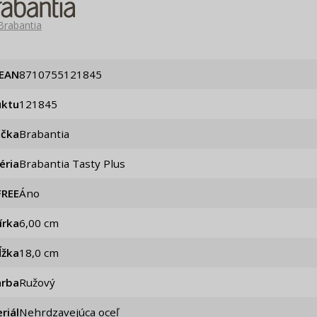
Brabantia
EAN
8710755121845
uktu
121845
ačka
Brabantia
éria
Brabantia Tasty Plus
FREE
Áno
írka
6,00 cm
ĺžka
18,0 cm
arba
Ružový
riál
Nehrdzavejúca oceľ