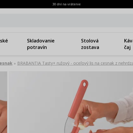
30 dní na vrátenie
ské
Skladovanie
Stolová
Káv
potravín
zostava
čaj
cesnak
BRABANTIA Tasty+ ružový - oceľový lis na cesnak z nehrdza
»