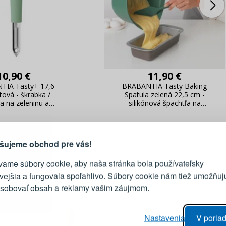
10,90 €
11,90 €
TIA Tasty+ 17,6
BRABANTIA Tasty Baking
ová - škrabka /
Spatula zelená 22,5 cm -
PRIHLÁSENIE
R
a na zeleninu a
silikónová špachtľa na
vod, prečo sa oplatí vytvoriť
e so zesterom
cesto
účet
Prihláste sa k sv
šujeme obchod pre vás!
vame súbory cookie, aby naša stránka bola používateľsky
E-mail
ivejšia a fungovala spoľahlivo. Súbory cookie nám tiež umožňuj
ôsobovať obsah a reklamy vašim záujmom.
Heslo
vý proces objednávky
Nastavenia
V poriad
anie realizácie objednávok