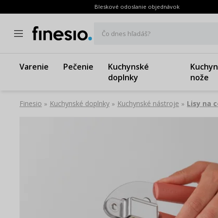
Bleskové odoslanie objednávok
Čo dnes hľadáš?
Varenie
Pečenie
Kuchynské
Kuchyn
doplnky
nože
Finesio
Kuchynské doplnky
Kuchynské nástroje
Lisy na 
»
»
»