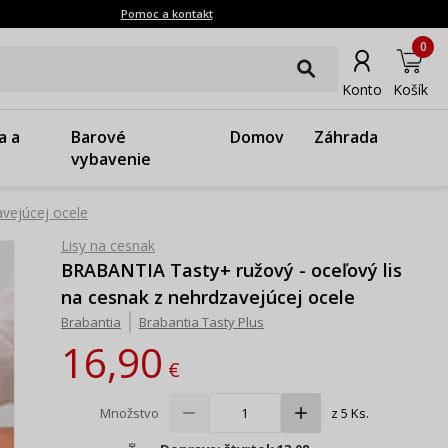
Pomoc a kontakt
0
Konto
Košík
a a
Barové
Domov
Záhrada
vybavenie
vejúcej ocele
Lisy na cesnak
BRABANTIA Tasty+ ružový - oceľový lis
na cesnak z nehrdzavejúcej ocele
Brabantia
Brabantia Tasty Plus
16,90
€
Množstvo
z 5 Ks.