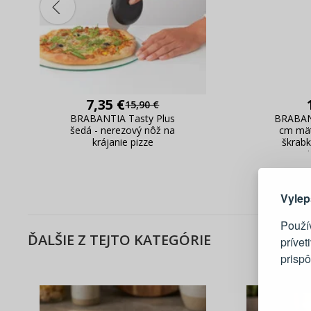
7,35 €
15,90 €
BRABANTIA Tasty Plus
BRABAN
šedá - nerezový nôž na
cm mät
krájanie pizze
škrabk
Tu je dô
ovoci
Vylep
Použí
ĎALŠIE Z TEJTO KATEGÓRIE
prívet
prisp
Blesko
Sledov