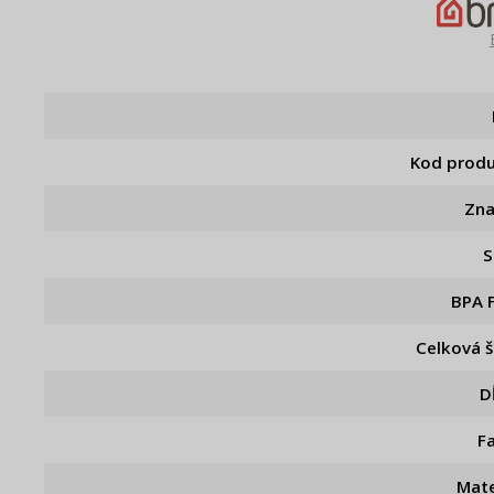
Kod prod
Zn
S
BPA 
Celková š
D
F
Mate