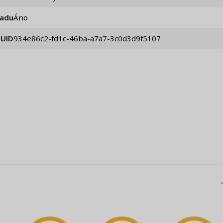
iadu
Áno
UID
934e86c2-fd1c-46ba-a7a7-3c0d3d9f5107