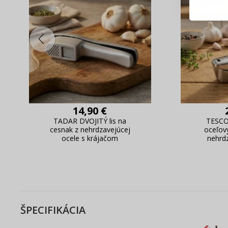
Rýchla
Živý n
14,90 €
TADAR DVOJITÝ lis na
TESCO
cesnak z nehrdzavejúcej
oceľový
ocele s krájačom
nehrd
ŠPECIFIKÁCIA