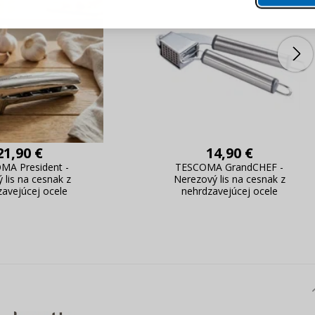
PRIHLÁSIŤ 
 úprava údajov
áhľad na zmeny v objednávke
Pripomenutie he
21,90 €
14,90 €
MA President -
TESCOMA GrandCHEF -
 lis na cesnak z
Nerezový lis na cesnak z
zavejúcej ocele
nehrdzavejúcej ocele