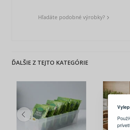
Hľadáte podobné výrobky?
ĎALŠIE Z TEJTO KATEGÓRIE
Tu je dô
Vylep
Použí
prívet