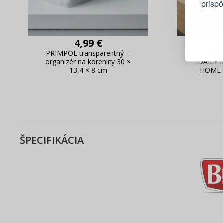
prisp
Blesko
Sledov
4,99 €
Rýchla
PRIMPOL transparentný –
Organi
organizér na koreniny 30 ×
DAILY 
Živý n
13,4 × 8 cm
HOME 
ŠPECIFIKÁCIA