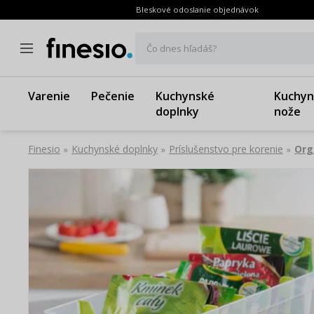
Bleskové odoslanie objednávok
Čo dnes hľadáš?
Varenie
Pečenie
Kuchynské
Kuchyn
doplnky
nože
Finesio
Kuchynské doplnky
Príslušenstvo pre korenie
Org
»
»
»