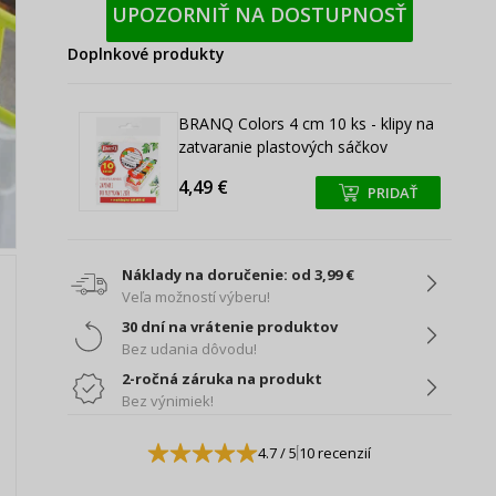
UPOZORNIŤ NA DOSTUPNOSŤ
Doplnkové produkty
BRANQ Colors 4 cm 10 ks - klipy na
zatvaranie plastových sáčkov
4,49 €
PRIDAŤ
+
+
Náklady na doručenie: od 3,99 €
Veľa možností výberu!
30 dní na vrátenie produktov
Bez udania dôvodu!
2-ročná záruka na produkt
Bez výnimiek!
4.7
/ 5
10 recenzií