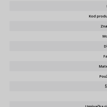
Kod prod
Zn
Mo
D
F
Mate
Použ
Š
Umývačka r