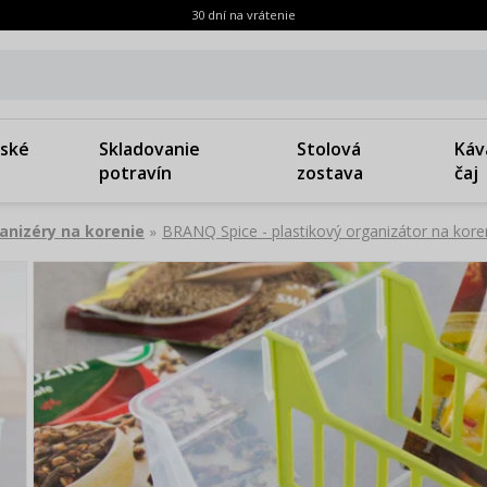
30 dní na vrátenie
ské
Skladovanie
Stolová
Káv
potravín
zostava
čaj
anizéry na korenie
BRANQ Spice - plastikový organizátor na kore
»