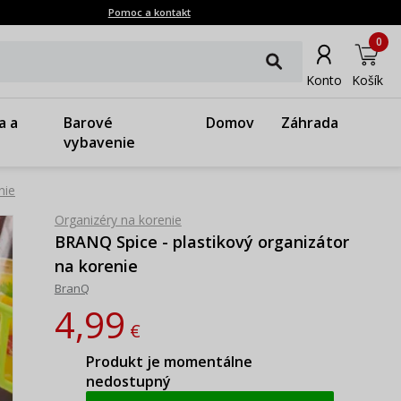
Pomoc a kontakt
0
Konto
Košík
a a
Barové
Domov
Záhrada
vybavenie
nie
Organizéry na korenie
BRANQ Spice - plastikový organizátor
na korenie
BranQ
4,99
€
Produkt je momentálne
nedostupný