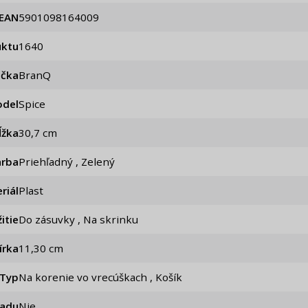
EAN
5901098164009
uktu
1640
ačka
BranQ
del
Spice
ĺžka
30,7 cm
arba
Priehľadný , Zelený
riál
Plast
itie
Do zásuvky , Na skrinku
írka
11,30 cm
Typ
Na korenie vo vrecúškach , Košík
iadu
Nie