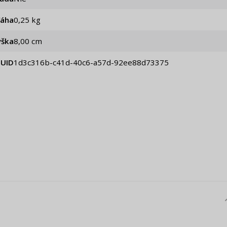
Váha
0,25 kg
ýška
8,00 cm
UID
1d3c316b-c41d-40c6-a57d-92ee88d73375