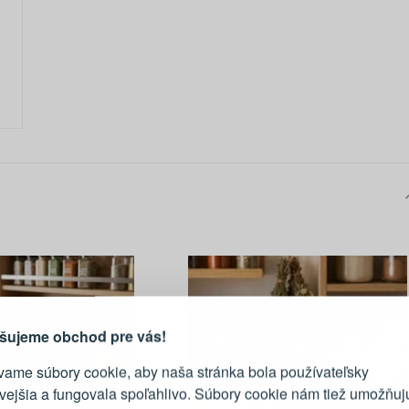
PRIHLÁSENIE
R
vod, prečo sa oplatí vytvoriť
účet
Prihláste sa k sv
šujeme obchod pre vás!
vame súbory cookie, aby naša stránka bola používateľsky
E-mail
ivejšia a fungovala spoľahlivo. Súbory cookie nám tiež umožňuj