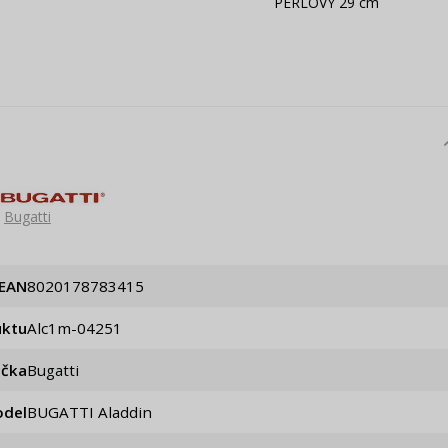
PERLOVÝ 29 cm
Bugatti
EAN
8020178783415
uktu
alc1m-04251
ačka
Bugatti
del
BUGATTI Aladdin