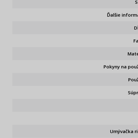
S
Ďalšie inform
D
F
Mate
Pokyny na použ
Použ
Súp
Umývačka r