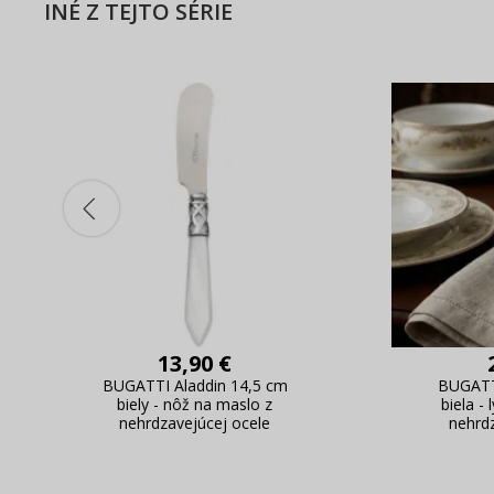
INÉ Z TEJTO SÉRIE
13,90 €
BUGATTI Aladdin 14,5 cm
BUGATT
biely - nôž na maslo z
biela - 
nehrdzavejúcej ocele
nehrd