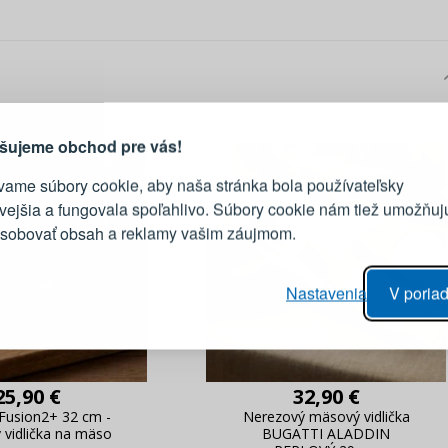
PRIHLÁSENIE
R
vod, prečo sa oplatí vytvoriť
účet
Prihláste sa k sv
šujeme obchod pre vás!
vame súbory cookie, aby naša stránka bola používateľsky
E-mail
ivejšia a fungovala spoľahlivo. Súbory cookie nám tiež umožňuj
ôsobovať obsah a reklamy vašim záujmom.
Heslo
vý proces objednávky
Nastavenia
V poriad
anie realizácie objednávok
PRIHLÁSIŤ 
 úprava údajov
áhľad na zmeny v objednávke
Pripomenutie he
25,90 €
32,90 €
Fusion2+ 32 cm -
Nerezový mäsový vidlička
 vidlička na mäso
BUGATTI ALADDIN