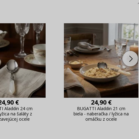
24,90 €
24,90 €
I Aladdin 24 cm
BUGATTI Aladdin 21 cm
lyžica na šaláty z
biela - naberačka / lyžica na
zavejúcej ocele
omáčku z ocele