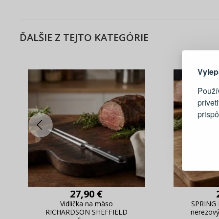
ĎALŠIE Z TEJTO KATEGÓRIE
Tu je dô
Vylep
Použí
prívet
prisp
Blesko
Sledov
Rýchla
Živý n
27,90 €
Vidlička na mäso
SPRING 
RICHARDSON SHEFFIELD
nerezový