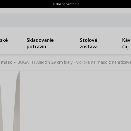
30 dní na vrátenie
ské
Skladovanie
Stolová
Káv
potravín
zostava
čaj
a mäso
BUGATTI Aladdin 29 cm biely - vidlička na mäso z nehrdzave
»