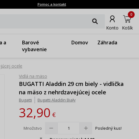
Pomoc a kontakt
0
Konto
Košík
a a
Barové
Domov
Záhrada
vybavenie
júcej ocele
Vidlá na mäso
BUGATTI Aladdin 29 cm biely - vidlička
na mäso z nehrdzavejúcej ocele
Bugatti
Bugatti Aladdin Biały
32,90
€
Množstvo
Posledný kus!