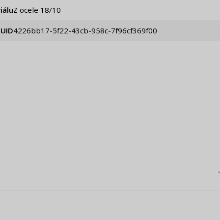
iálu
Z ocele 18/10
UID
4226bb17-5f22-43cb-958c-7f96cf369f00