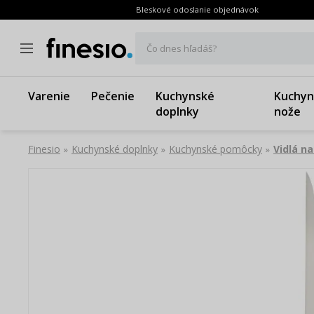
Bleskové odoslanie objednávok
Čo dnes hľadáš?
Varenie
Pečenie
Kuchynské
Kuchyn
doplnky
nože
Finesio
Kuchynské doplnky
Kuchynské pomôcky
Vidlá n
»
»
»