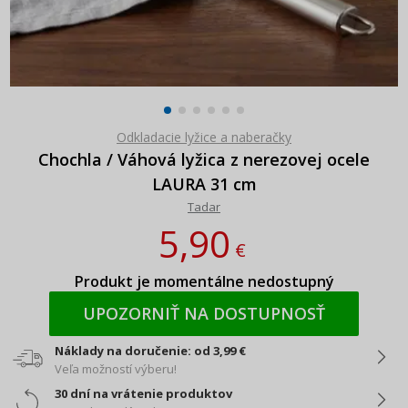
Odkladacie lyžice a naberačky
Chochla / Váhová lyžica z nerezovej ocele
LAURA 31 cm
Tadar
5,90
€
Produkt je momentálne nedostupný
UPOZORNIŤ NA DOSTUPNOSŤ
Náklady na doručenie: od 3,99 €
Veľa možností výberu!
30 dní na vrátenie produktov