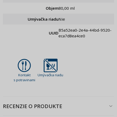
Objem
80,00 ml
Umývačka riadu
Nie
b5a52ea0-2e4a-44bd-9520-
UUID
eca7d8ea4ce0
Kontakt
Umývačka riadu
s potravinami
RECENZIE O PRODUKTE