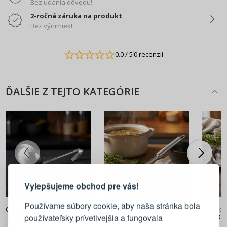
Bez udania dôvodu!
2-ročná záruka na produkt
Bez výnimiek!
0.0
/ 5
0 recenzií
ĎALŠIE Z TEJTO KATEGÓRIE
PRIHLÁSENIE
REGISTRÁCIA
Vylepšujeme obchod pre vás!
Prihláste sa k svojmu účtu
5,90 €
5,90 €
Používame súbory cookie, aby naša stránka bola
Ocelová nerezová polievková
Naberačka na polievku
Nabe
používateľsky prívetivejšia a fungovala
naberačka / vážna lyžica
ODELO VILMER 30,8 cm
ODEL
E-mail
ZUPA 37 cm
strieborná