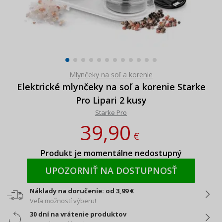
Mlynčeky na soľ a korenie
Elektrické mlynčeky na soľ a korenie Starke
Pro Lipari 2 kusy
Starke Pro
39,90
€
Produkt je momentálne nedostupný
UPOZORNIŤ NA DOSTUPNOSŤ
Náklady na doručenie: od 3,99 €
Veľa možností výberu!
30 dní na vrátenie produktov