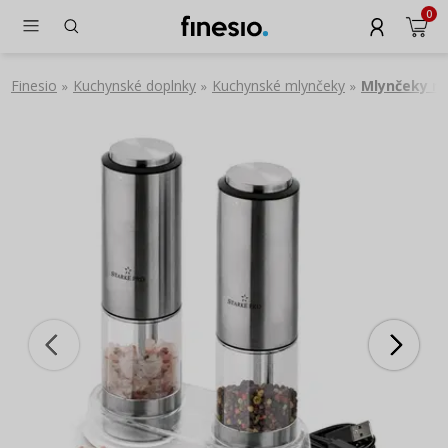
0
Finesio
Kuchynské doplnky
Kuchynské mlynčeky
Mlynčeky na
»
»
»