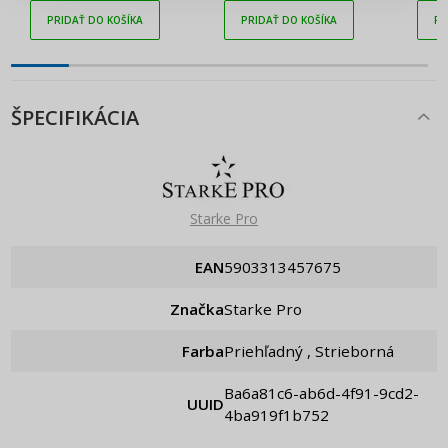
Pripomenutie hesla
PRIDAŤ DO KOŠÍKA
PRIDAŤ DO KOŠÍKA
PR
ŠPECIFIKÁCIA
Starke Pro
EAN
5903313457675
Značka
Starke Pro
Farba
Priehľadný , Strieborná
ba6a81c6-ab6d-4f91-9cd2-
UUID
4ba919f1b752