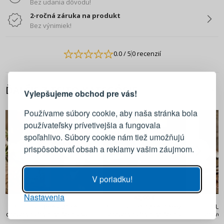
Bez udania dôvodu!
2-ročná záruka na produkt
Bez výnimiek!
0.0
/ 5
0 recenzií
PRIHLÁSENIE
REGISTRÁCIA
ĎALŠIE Z TEJTO KATEGÓRIE
Vylepšujeme obchod pre vás!
Prihláste sa k svojmu účtu
Používame súbory cookie, aby naša stránka bola
používateľsky prívetivejšia a fungovala
E-mail
spoľahlivo. Súbory cookie nám tiež umožňujú
prispôsobovať obsah a reklamy vašim záujmom.
Heslo
ZOBRAZIŤ
V poriadku!
Nastavenia
PRIHLÁSIŤ SA
42,90 €
42,90 €
PEUGEOT Boreal 21 cm -
PEUGEOT Fidi 12 cm čierny -
PEUG
drevený ručný mlynček na soľ
drevený ručný mlynček na
dreven
korenie