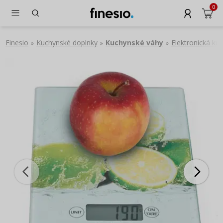
0
Finesio
Kuchynské doplnky
Kuchynské váhy
Elektronická ku
»
»
»