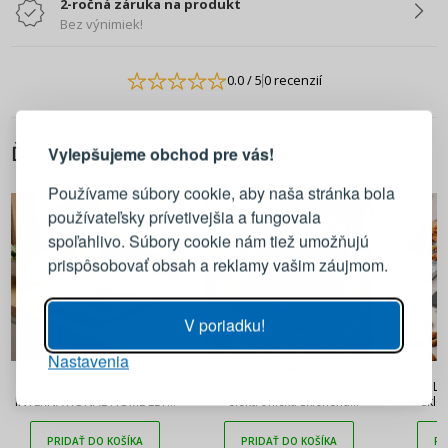
2-ročná záruka na produkt
Bez výnimiek!
0.0
/ 5
0 recenzií
PRIHLÁSENIE
REGISTRÁCIA
ĎALŠIE Z TEJTO KATEGÓRIE
Vylepšujeme obchod pre vás!
Prihláste sa k svojmu účtu
Používame súbory cookie, aby naša stránka bola
používateľsky prívetivejšia a fungovala
E-mail
spoľahlivo. Súbory cookie nám tiež umožňujú
prispôsobovať obsah a reklamy vašim záujmom.
Heslo
ZOBRAZIŤ
V poriadku!
Nastavenia
PRIHLÁSIŤ SA
7,90 €
11,90 €
Kuchynská váha DAILY
ADLER Scale čierna -
ADLER
INTERNATIONAL HOME LEYA
elektronická sklenená
skle
10 kg biela
kuchynská váha
k
Pripomenutie hesla
PRIDAŤ DO KOŠÍKA
PRIDAŤ DO KOŠÍKA
PR