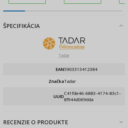
ŠPECIFIKÁCIA
Tadar
EAN
5903313412384
Značka
Tadar
c41fde46-6883-4174-83c1-
UUID
8f944d069dda
RECENZIE O PRODUKTE