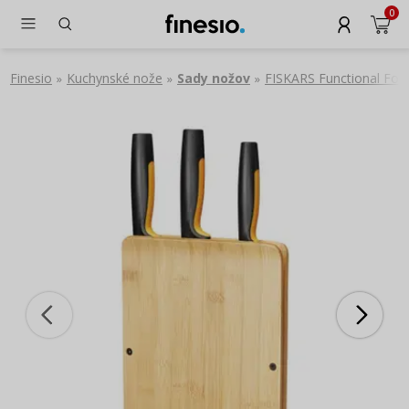
0
Finesio
Kuchynské nože
Sady nožov
FISKARS Functional Form
»
»
»