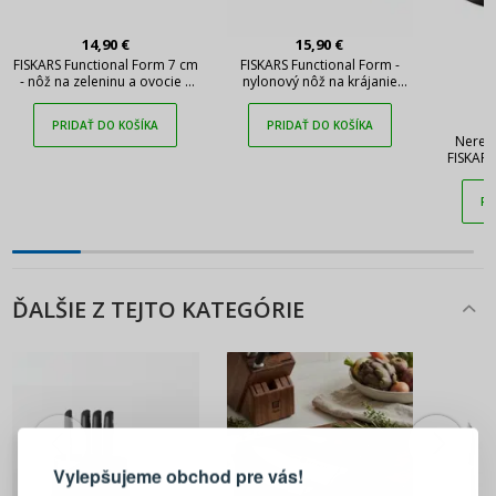
14,90 €
15,90 €
FISKARS Functional Form 7 cm
FISKARS Functional Form -
- nôž na zeleninu a ovocie z
nylonový nôž na krájanie
nehrdzavejúcej ocele
pizze
PRIDAŤ DO KOŠÍKA
PRIDAŤ DO KOŠÍKA
Nerezo
FISKAR
PR
ĎALŠIE Z TEJTO KATEGÓRIE
PRIHLÁSENIE
REGISTRÁCIA
Vylepšujeme obchod pre vás!
Prihláste sa k svojmu účtu