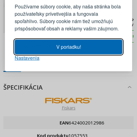
Používame súbory cookie, aby naša stránka bola
používateľsky prívetivejšia a fungovala
118,90 €
E-mail
ZWILLING Four Star 3 el.
BOSKA 
spoľahlivo. Súbory cookie nám tiež umožňujú
čierne - kuchynské nože
kuchyns
prispôsobovať obsah a reklamy vašim záujmom.
kované s kuchynskými
nožnicami
94,90 €
Heslo
ZOBRAZIŤ
PRIDAŤ DO KOŠÍKA
PR
Brabantia Tasty Plus 6 el.
grafitové - kuchynské nože z
V poriadku!
nehrdzavejúcej ocele v bloku
Nastavenia
PRIHLÁSIŤ SA
PRIDAŤ DO KOŠÍKA
Pripomenutie hesla
ŠPECIFIKÁCIA
Fiskars
EAN
6424002012986
Kod produktu
1057553