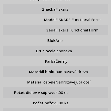
Značka
Fiskars
Model
FISKARS Functional Form
Séria
Fiskars Functional Form
Blok
ano
Druh ocele
Japonská
Farba
Čierny
Materiál bloku
Bambusové drevo
Materiál čepele
Nehrdzavejúca oceľ
Počet dielov v súprave
4,00 el.
Počet nožov
3,00 ks.