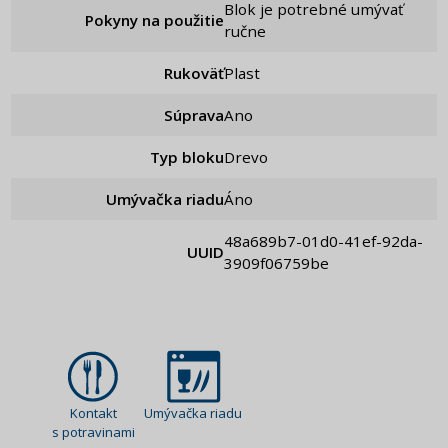
Blok je potrebné umývať
Pokyny na použitie
ručne
Rukoväť
Plast
Súprava
ano
Typ bloku
Drevo
Umývačka riadu
Áno
48a689b7-01d0-41ef-92da-
UUID
3909f06759be
Kontakt
Umývačka riadu
s potravinami