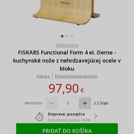
Sady nožov
FISKARS Functional Form 4 el. čierne -
kuchynské nože z nehrdzavejúcej ocele v
bloku
Fiskars
Fiskars Functional Form
97,90
€
Množstvo
z 2 Súpr.
Doprava: pozajtra
Doručenie: piatok 14.08
PRIDAŤ DO KOŠÍKA