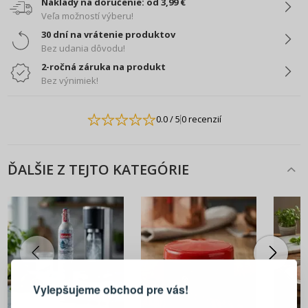
Náklady na doručenie: od 3,99 €
Veľa možností výberu!
30 dní na vrátenie produktov
Bez udania dôvodu!
2-ročná záruka na produkt
Bez výnimiek!
0.0
/ 5
0 recenzií
ĎALŠIE Z TEJTO KATEGÓRIE
PRIHLÁSENIE
REGISTRÁCIA
Vylepšujeme obchod pre vás!
Prihláste sa k svojmu účtu