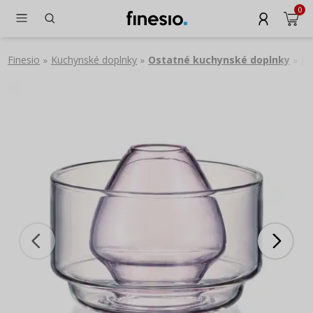
0
Finesio
Kuchynské doplnky
Ostatné kuchynské doplnky
HA
»
»
»