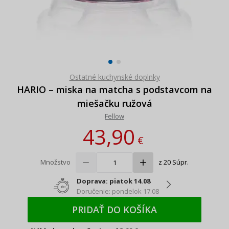
Ostatné kuchynské doplnky
HARIO – miska na matcha s podstavcom na
miešačku ružová
Fellow
43,90
€
Množstvo
z 20 Súpr.
Doprava: piatok 14.08
Doručenie: pondelok 17.08
PRIDAŤ DO KOŠÍKA