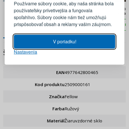
Používame súbory cookie, aby naša stránka bola
44,90 €
31,90 €
Náplň do sifónu na sýtené
DE BUYER Pate a Polir 150 ml
KUCHEN
používateľsky prívetivejšia a fungovala
nápoje oceľový CO2 -
- pasta na čistenie medi
sada o
E-mail
spoľahlivo. Súbory cookie nám tiež umožňujú
AQUADREAM 425 g
prispôsobovať obsah a reklamy vašim záujmom.
PRIDAŤ DO KOŠÍKA
PRIDAŤ DO KOŠÍKA
PR
Heslo
ZOBRAZIŤ
V poriadku!
Nastavenia
PRIHLÁSIŤ SA
ŠPECIFIKÁCIA
Pripomenutie hesla
EAN
4977642800465
Kod produktu
2509000161
Značka
Fellow
Farba
Ružový
Materiál
Žiaruvzdorné sklo