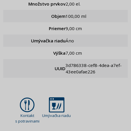
Množstvo prvkov
2,00 el.
Objem
100,00 ml
Priemer
9,00 cm
Umývačka riadu
Áno
Výška
7,00 cm
3d786338-cef8-4dea-a7ef-
UUID
43ee0afae226
Kontakt
Umývačka riadu
s potravinami