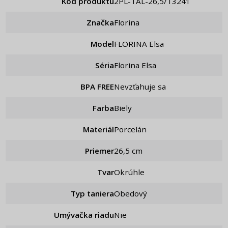
Kod produktu
2PL-TAL-26,5/T3241
Značka
Florina
Model
FLORINA Elsa
Séria
Florina Elsa
BPA FREE
Nevzťahuje sa
Farba
Biely
Materiál
Porcelán
Priemer
26,5 cm
Tvar
Okrúhle
Typ taniera
Obedový
Umývačka riadu
Nie