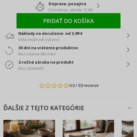
Doprava: pozajtra
Doručenie: streda 12.08
PRIDAŤ DO KOŠÍKA
Náklady na doručenie: od 3,99 €
Veľa možností výberu!
30 dní na vrátenie produktov
Bez udania dôvodu!
2-ročná záruka na produkt
Bez výnimiek!
0.0
/ 5
0 recenzií
ĎALŠIE Z TEJTO KATEGÓRIE