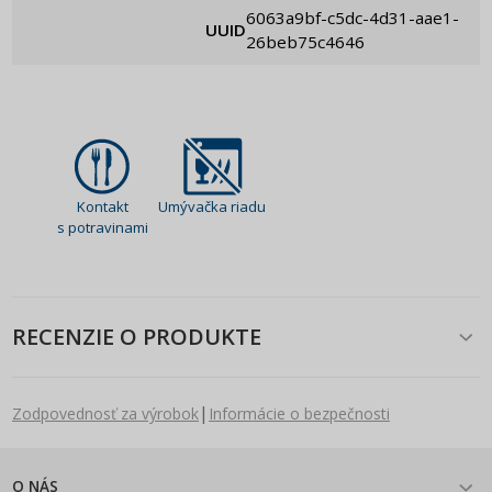
6063a9bf-c5dc-4d31-aae1-
UUID
26beb75c4646
Kontakt
Umývačka riadu
s potravinami
RECENZIE O PRODUKTE
|
Zodpovednosť za výrobok
Informácie o bezpečnosti
O NÁS