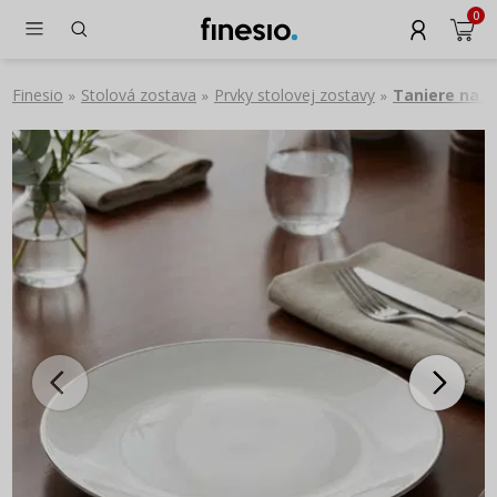
0
Finesio
Stolová zostava
Prvky stolovej zostavy
Taniere na k
»
»
»