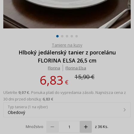
Taniere na kusy
Hlboký jedálenský tanier z porcelánu
FLORINA ELSA 26,5 cm
Florina
Florina Elsa
6,83
15,90 €
€
Ušetríte
9,07 €.
Ponuka platí do vypredania zásob.
Najniższa cena z
30 dni przed obniżką:
6,83 €
Typ taniera (1 na výber)
Obedový
Množstvo
z 36 Ks.