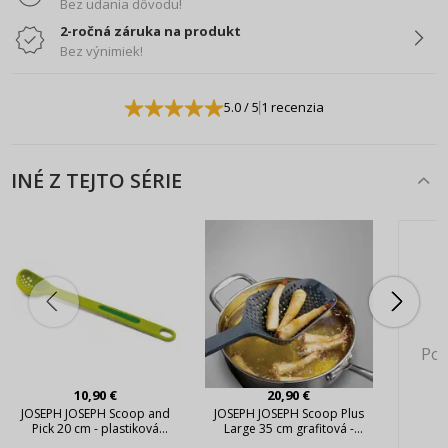
Bez udania dôvodu!
2-ročná záruka na produkt
Bez výnimiek!
5.0
/ 5
1 recenzia
INÉ Z TEJTO SÉRIE
Pok
10,90 €
20,90 €
JOSEPH JOSEPH Scoop and
JOSEPH JOSEPH Scoop Plus
Pick 20 cm - plastiková
Large 35 cm grafitová -
kuchynská lyžica
silikónová cedidlová lyžica /