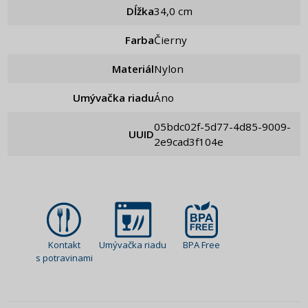
Dĺžka
34,0 cm
Farba
Čierny
Materiál
Nylon
Umývačka riadu
Áno
05bdc02f-5d77-4d85-9009-
UUID
2e9cad3f104e
Kontakt
Umývačka riadu
BPA Free
s potravinami