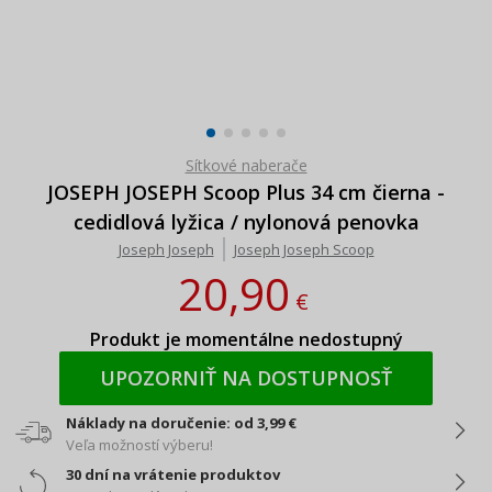
Sítkové naberače
JOSEPH JOSEPH Scoop Plus 34 cm čierna -
cedidlová lyžica / nylonová penovka
Joseph Joseph
Joseph Joseph Scoop
20,90
€
Produkt je momentálne nedostupný
UPOZORNIŤ NA DOSTUPNOSŤ
Náklady na doručenie: od 3,99 €
Veľa možností výberu!
30 dní na vrátenie produktov