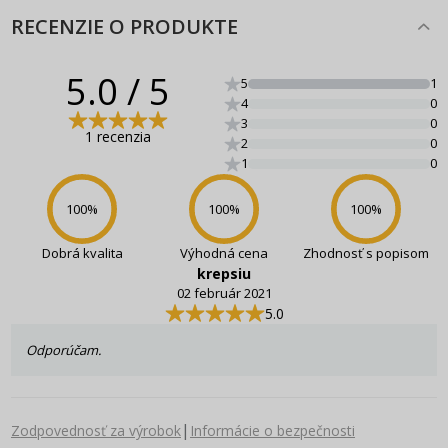
RECENZIE O PRODUKTE
5.0
/ 5
5
1
4
0
3
0
1 recenzia
2
0
1
0
100
%
100
%
100
%
Dobrá kvalita
Výhodná cena
Zhodnosť s popisom
krepsiu
02 február 2021
5.0
Odporúčam.
|
Zodpovednosť za výrobok
Informácie o bezpečnosti