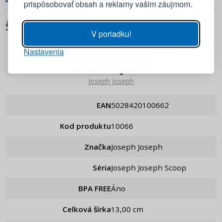
prispôsobovať obsah a reklamy vašim záujmom.
Heslo
ZOBRAZIŤ
ŠPECIFIKÁCIA
V poriadku!
Nastavenia
PRIHLÁSIŤ SA
Pripomenutie hesla
Joseph Joseph
EAN
5028420100662
Kod produktu
10066
Značka
Joseph Joseph
Séria
Joseph Joseph Scoop
BPA FREE
Áno
Celková šírka
13,00 cm