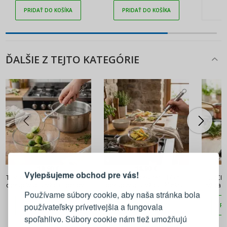
šumienková lyžica
PRIDAŤ DO KOŠÍKA
PRIDAŤ DO KOŠÍKA
ĎALŠIE Z TEJTO KATEGÓRIE
PRIHLÁSENIE
REGISTRÁCIA
18,90 €
18,90 €
Vylepšujeme obchod pre vás!
TESCOMA President 36,5 cm -
TESCOMA President 37 cm -
LURCH 
Prihláste sa k svojmu účtu
odkapávacia lyžica / penovka
odkapávacia lyžica / kliešťa z
lyžica 
z nehrdzavejúcej ocele
nehrdzavejúcej ocele
Používame súbory cookie, aby naša stránka bola
používateľsky prívetivejšia a fungovala
PRIDAŤ DO KOŠÍKA
PRIDAŤ DO KOŠÍKA
PR
E-mail
spoľahlivo. Súbory cookie nám tiež umožňujú