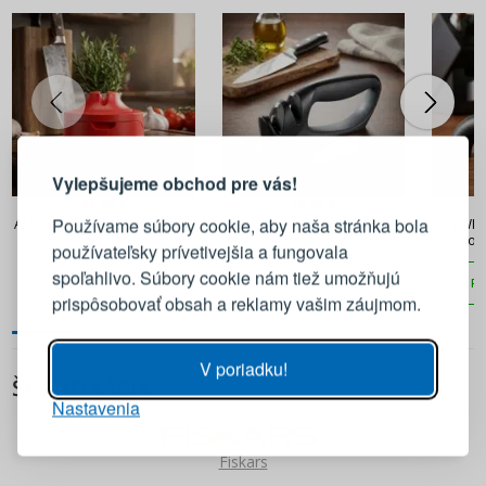
PRIHLÁSENIE
REGISTRÁCIA
Vylepšujeme obchod pre vás!
Prihláste sa k svojmu účtu
21,90 €
18,90 €
Používame súbory cookie, aby naša stránka bola
ANYSHARP CLASSIC Evo Red -
TESCOMA Precioso čierna -
ZWIL
brúska na nože s čepeľou z
brúska na nože
dvoj
používateľsky prívetivejšia a fungovala
karbidu volfrámu
kerami
E-mail
spoľahlivo. Súbory cookie nám tiež umožňujú
PRIDAŤ DO KOŠÍKA
PRIDAŤ DO KOŠÍKA
PR
prispôsobovať obsah a reklamy vašim záujmom.
Heslo
ZOBRAZIŤ
V poriadku!
ŠPECIFIKÁCIA
Nastavenia
PRIHLÁSIŤ SA
Fiskars
Pripomenutie hesla