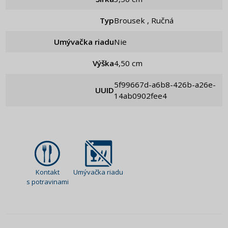
Typ
Brousek , Ručná
Umývačka riadu
Nie
Výška
4,50 cm
5f99667d-a6b8-426b-a26e-
UUID
14ab0902fee4
Kontakt
Umývačka riadu
s potravinami