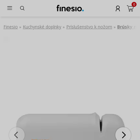
0
Finesio
Kuchynské doplnky
Príslušenstvo k nožom
Brúsky na
»
»
»