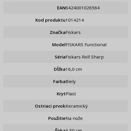
EAN
6424001026564
Kod produktu
1014214
Značka
Fiskars
Model
FISKARS Functional
Séria
Fiskars Roll Sharp
Dĺžka
16,0 cm
Farba
Biely
Kryt
Plast
Ostriaci prvok
Keramický
Použitie
Na nože
Šírka
3,50 cm