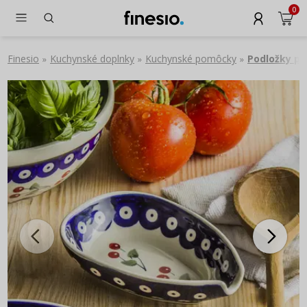
0
Finesio
Kuchynské doplnky
Kuchynské pomôcky
Podložky po
»
»
»