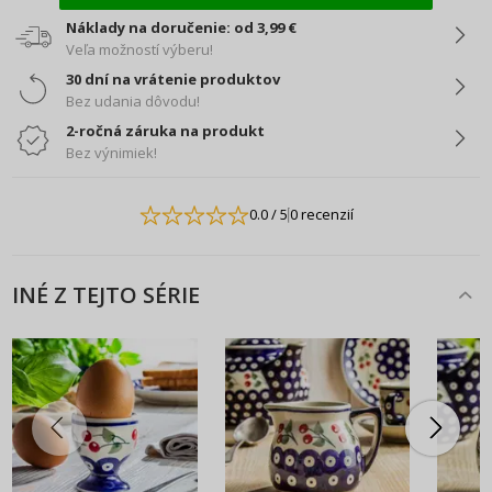
Náklady na doručenie: od 3,99 €
Veľa možností výberu!
30 dní na vrátenie produktov
Bez udania dôvodu!
2-ročná záruka na produkt
Bez výnimiek!
0.0
/ 5
0 recenzií
INÉ Z TEJTO SÉRIE