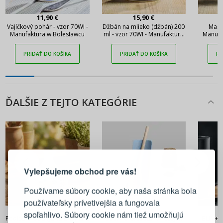
11,90 €
15,90 €
Vajíčkový pohár - vzor 70WI -
Džbán na mlieko (džbán) 200
Masel
Manufaktura w Bolesławcu
ml - vzor 70WI - Manufaktura
Manufa
w Bolesławcu
PRIDAŤ DO KOŠÍKA
PRIDAŤ DO KOŠÍKA
PR
ĎALŠIE Z TEJTO KATEGÓRIE
PRIHLÁSENIE
REGISTRÁCIA
Vylepšujeme obchod pre vás!
Prihláste sa k svojmu účtu
Používame súbory cookie, aby naša stránka bola
používateľsky prívetivejšia a fungovala
15,90 €
18,90 €
E-mail
spoľahlivo. Súbory cookie nám tiež umožňujú
Podložka pod lyžicu EASY LIFE
BLIM+ Create Stand - stojan
BLIM+ C