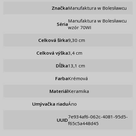
Značka
Manufaktura w Bolesławcu
Manufaktura w Bolesławcu
Séria
wzór 70WI
Celková šírka
9,30 cm
Celková výška
3,4 cm
Dĺžka
13,1 cm
Farba
Krémová
Materiál
Keramika
Umývačka riadu
Áno
7e934af6-062c-4081-95d5-
UUID
f65c5a448d45