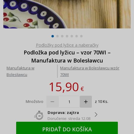
Podložky pod lyžice a naberačky
Podložka pod lyžicu – vzor 70WI –
Manufaktura w Bolesławcu
Manufaktura w
Manufaktura w Bolesławcu wzór
Bolesławcu
70WI
15,90
€
Množstvo
z 10 Ks.
Doprava: zajtra
Doručenie: streda 12.08
PRIDAŤ DO KOŠÍKA