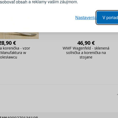
ôsobovať obsah a reklamy vašim záujmom.
Heslo
vý proces objednávky
Nastavenia
V poriad
anie realizácie objednávok
PRIHLÁSIŤ 
 úprava údajov
áhľad na zmeny v objednávke
28,90 €
46,90 €
Pripomenutie he
a korenička - vzor
WMF Wagenfeld - sklenená
 Manufaktura w
soľnička a korenička na
olesławcu
stojane
EAN
4000270136108