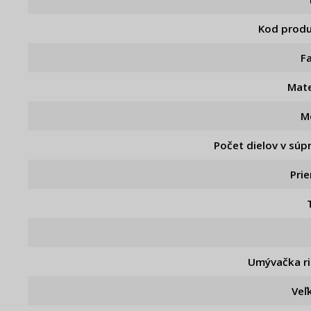
Kod prod
F
Mate
M
Počet dielov v súp
Pri
Umývačka r
Veľ