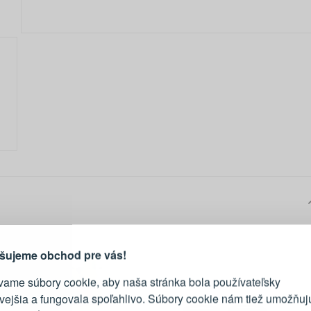
PRIHLÁSENIE
R
vod, prečo sa oplatí vytvoriť
účet
Prihláste sa k sv
šujeme obchod pre vás!
vame súbory cookie, aby naša stránka bola používateľsky
E-mail
ivejšia a fungovala spoľahlivo. Súbory cookie nám tiež umožňuj