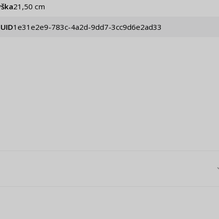
ýška
21,50 cm
UID
1e31e2e9-783c-4a2d-9dd7-3cc9d6e2ad33