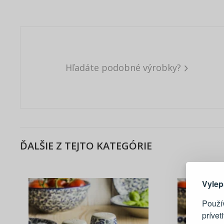
Hľadáte podobné výrobky?
ĎALŠIE Z TEJTO KATEGÓRIE
Tu je dô
Vylep
Použí
prívet