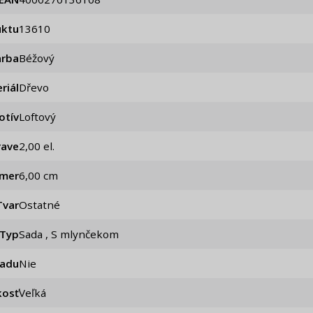
uktu
13610
arba
Béžový
riál
Dřevo
otív
Loftový
rave
2,00 el.
emer
6,00 cm
Tvar
Ostatné
Typ
Sada , S mlynčekom
iadu
Nie
kosť
Veľká