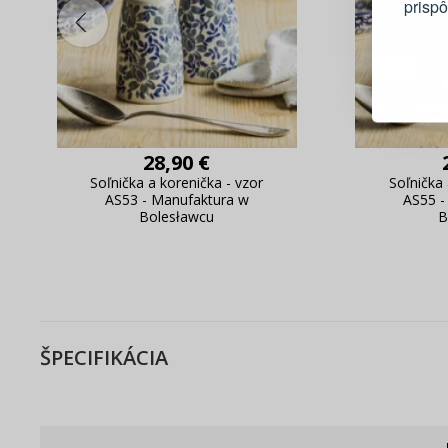
prisp
Blesko
Sledov
Rýchla
Živý n
28,90 €
Soľnička a korenička - vzor
Soľnička 
AS53 - Manufaktura w
AS55 -
Bolesławcu
B
ŠPECIFIKÁCIA