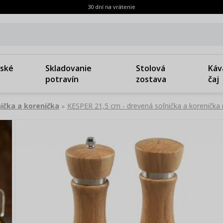
30 dní na vrátenie
ské
Skladovanie
Stolová
Káv
potravín
zostava
čaj
nička a korenička
KESPER 21,5 cm - drevená soľnička a korenička 
»