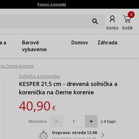
Pomoc a kontakt
0
Konto
Košík
a a
Barové
Domov
Záhrada
vybavenie
na čierne korenie
Soľnička a korenička
KESPER 21,5 cm - drevená soľnička a
korenička na čierne korenie
40,90
€
Množstvo
z 4 Súpr.
Doprava: streda 12.08
Doručenie: piatok 14.08