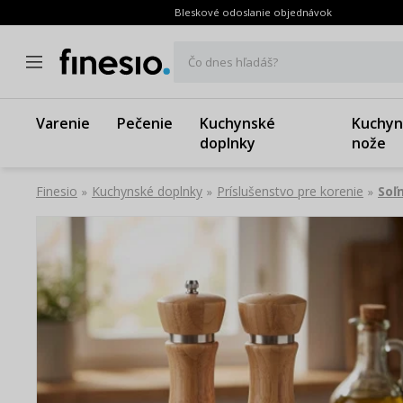
Bleskové odoslanie objednávok
Čo dnes hľadáš?
Varenie
Pečenie
Kuchynské
Kuchyn
doplnky
nože
Finesio
Kuchynské doplnky
Príslušenstvo pre korenie
Soľ
»
»
»