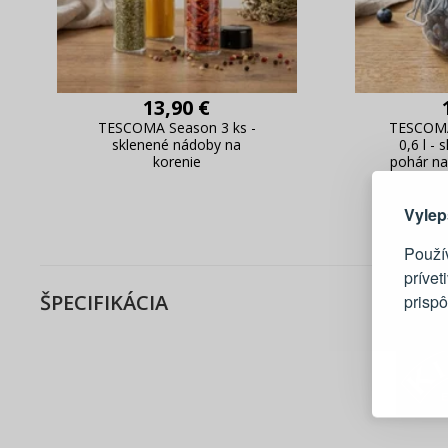
13,90 €
TESCOMA Season 3 ks -
TESCOMA
sklenené nádoby na
0,6 l - 
Tu je dô
korenie
pohár na
Vylep
Použí
prívet
ŠPECIFIKÁCIA
prisp
Blesko
Sledov
Rýchla
Živý n