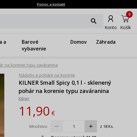
Pomoc a kontakt
0
Konto
Košík
a a
Barové
Domov
Záhrada
vybavenie
ár na korenie typu zaváranina
Nádoby a poháre na korenie
KILNER Small Spicy 0,1 l - sklenený
pohár na korenie typu zaváranina
Kilner
11,90
€
Množstvo
z 18 Ks.