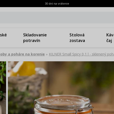
30 dní na vrátenie
ské
Skladovanie
Stolová
Káv
potravín
zostava
čaj
oby a poháre na korenie
KILNER Small Spicy 0,1 l - sklenený poh
»