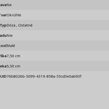
rava
ne
Tvar
Okrúhle
Typ
Dóza , Ostatné
iadu
Nie
kosť
Malé
ýška
7,50 cm
veka
5,50 cm
UID
76b8026b-5099-4319-858a-55cd3e0ab93f