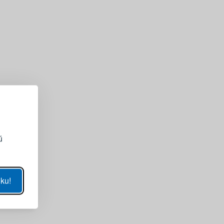
EGISTRÁCIA
ojmu účtu
ú
ZOBRAZIŤ
ku!
SA