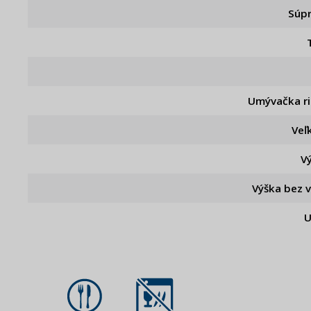
Súp
Umývačka r
Veľ
V
Výška bez 
U