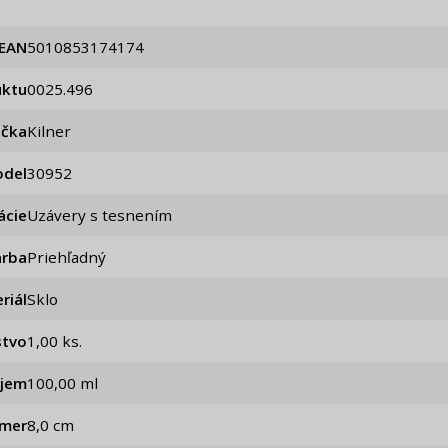
Pripomenutie he
EAN
5010853174174
uktu
0025.496
ačka
Kilner
del
30952
ácie
Uzávery s tesnením
arba
Priehľadný
riál
Sklo
stvo
1,00 ks.
jem
100,00 ml
emer
8,0 cm