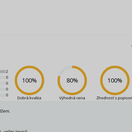
2
0
100
%
80
%
100
%
0
0
0
Dobrá kvalita
Výhodná cena
Zhodnosť s popiso
džem.
 veľmi tesný!