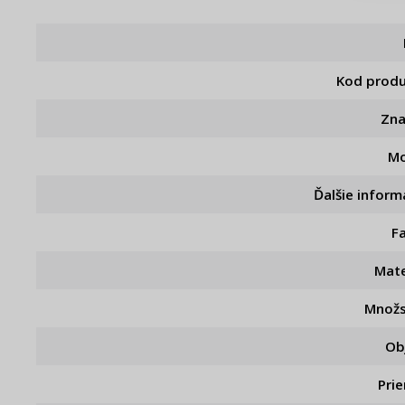
Kod prod
Zn
Mo
Ďalšie inform
F
Mate
Množ
Ob
Pri