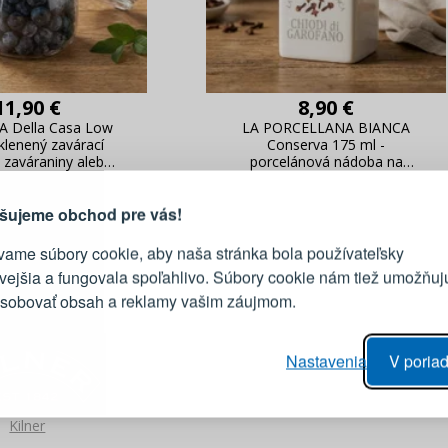
11,90 €
8,90 €
 Della Casa Low
LA PORCELLANA BIANCA
PRIHLÁSENIE
R
sklenený zavárací
Conserva 175 ml -
vod, prečo sa oplatí vytvoriť
 zaváraniny alebo
porcelánová nádoba na
účet
korenia
korenie
Prihláste sa k sv
šujeme obchod pre vás!
vame súbory cookie, aby naša stránka bola používateľsky
E-mail
ivejšia a fungovala spoľahlivo. Súbory cookie nám tiež umožňuj
ôsobovať obsah a reklamy vašim záujmom.
Heslo
vý proces objednávky
Nastavenia
V poriad
anie realizácie objednávok
PRIHLÁSIŤ 
 úprava údajov
áhľad na zmeny v objednávke
Kilner