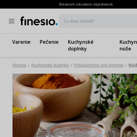
Bleskové odoslanie objednávok
Čo dnes hľadáš?
Varenie
Pečenie
Kuchynské
Kuchyn
doplnky
nože
Finesio
Kuchynské doplnky
Príslušenstvo pre korenie
Nád
»
»
»