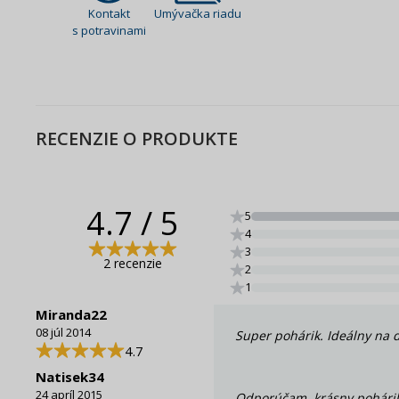
Kontakt
Umývačka riadu
s potravinami
RECENZIE O PRODUKTE
4.7
/ 5
5
4
3
2 recenzie
2
1
Miranda22
08 júl 2014
Super pohárik. Ideálny na 
4.7
Natisek34
24 apríl 2015
Odporúčam, krásny pohárik,