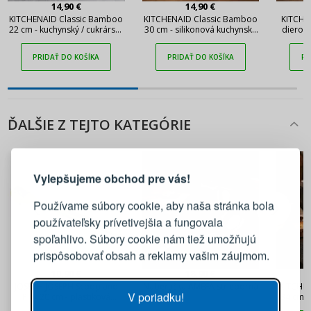
14,90 €
14,90 €
KITCHENAID Classic Bamboo
KITCHENAID Classic Bamboo
KITCHEN
22 cm - kuchynský / cukrársky
30 cm - silikonová kuchynská
dierova
silikónový štetec
lyžica
PRIDAŤ DO KOŠÍKA
PRIDAŤ DO KOŠÍKA
PR
ĎALŠIE Z TEJTO KATEGÓRIE
PRIHLÁSENIE
REGISTRÁCIA
Vylepšujeme obchod pre vás!
Prihláste sa k svojmu účtu
Používame súbory cookie, aby naša stránka bola
používateľsky prívetivejšia a fungovala
E-mail
spoľahlivo. Súbory cookie nám tiež umožňujú
prispôsobovať obsah a reklamy vašim záujmom.
Heslo
ZOBRAZIŤ
10,90 €
18,90 €
JOSEPH JOSEPH Scoop and
Naberačka AMEFA strieborná
KITCHEN
V poriadku!
Pick 20 cm - plastiková
34 cm -
kuchynská lyžica