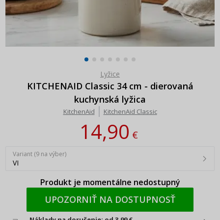
Lyžice
KITCHENAID Classic 34 cm - dierovaná
kuchynská lyžica
KitchenAid
KitchenAid Classic
14,90
€
Variant (9 na výber)
VI
Produkt je momentálne nedostupný
UPOZORNIŤ NA DOSTUPNOSŤ
Náklady na doručenie: od 3,99 €