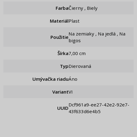
Farba
Čierny , Biely
Materiál
Plast
Na zemiaky , Na jedlá , Na
Použitie
bigos
Šírka
7,00 cm
Typ
Dierovaná
Umývačka riadu
Áno
Variant
VI
dcf961a9-ee27-42e2-92e7-
UUID
43f633d6e4b5