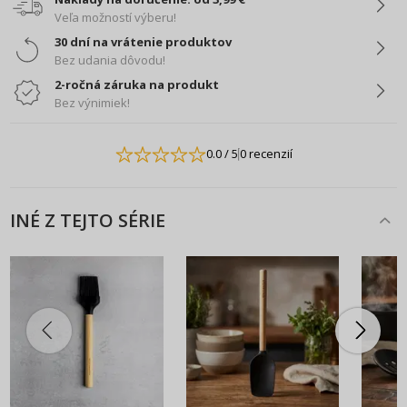
Veľa možností výberu!
30 dní na vrátenie produktov
Bez udania dôvodu!
2-ročná záruka na produkt
Bez výnimiek!
0.0
/ 5
0 recenzií
INÉ Z TEJTO SÉRIE