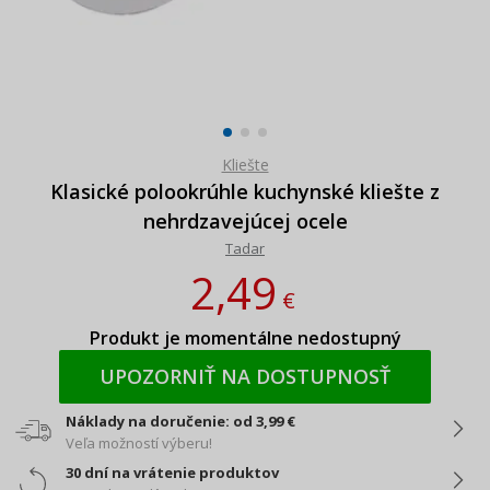
Kliešte
Klasické polookrúhle kuchynské kliešte z
nehrdzavejúcej ocele
Tadar
2,49
€
Produkt je momentálne nedostupný
UPOZORNIŤ NA DOSTUPNOSŤ
Náklady na doručenie: od 3,99 €
Veľa možností výberu!
30 dní na vrátenie produktov