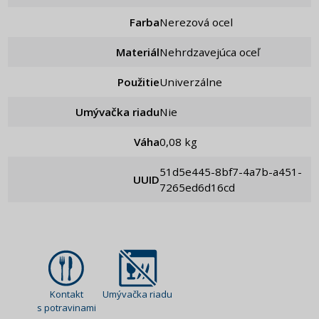
Farba
Nerezová ocel
Materiál
Nehrdzavejúca oceľ
Použitie
Univerzálne
Umývačka riadu
Nie
Váha
0,08 kg
51d5e445-8bf7-4a7b-a451-
UUID
7265ed6d16cd
Kontakt
Umývačka riadu
s potravinami