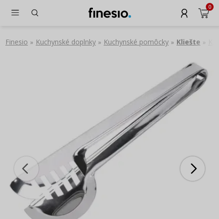
0
Finesio
Kuchynské doplnky
Kuchynské pomôcky
Kliešte
Kla
»
»
»
»