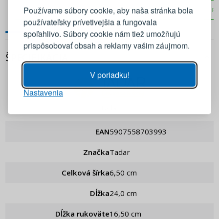
Používame súbory cookie, aby naša stránka bola
PRIDAŤ DO KOŠÍKA
PRIDAŤ DO KOŠÍKA
PR
používateľsky prívetivejšia a fungovala
E-mail
spoľahlivo. Súbory cookie nám tiež umožňujú
prispôsobovať obsah a reklamy vašim záujmom.
ŠPECIFIKÁCIA
Heslo
ZOBRAZIŤ
V poriadku!
Nastavenia
PRIHLÁSIŤ SA
Tadar
Pripomenutie hesla
EAN
5907558703993
Značka
Tadar
Celková šírka
6,50 cm
Dĺžka
24,0 cm
Dĺžka rukoväte
16,50 cm