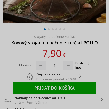
Stojany na pečenie kurčiat
Kovový stojan na pečenie kurčiat POLLO
7,90
€
Posledný
Množstvo
kus!
Doprava: dnes
Doručenie: pondelok 10.08
PRIDAŤ DO KOŠÍKA
Náklady na doručenie: od 3,99 €
Veľa možností výberu!