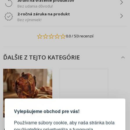
30 dní na vrátenie produktov
Bez udania dôvodu!
2-ročná záruka na produkt
Bez výnimiek!
0.0
/ 5
0 recenzií
ĎALŠIE Z TEJTO KATEGÓRIE
PRIHLÁSENIE
REGISTRÁCIA
Pokaż wszystkie
Vylepšujeme obchod pre vás!
Prihláste sa k svojmu účtu
7,90 €
Používame súbory cookie, aby naša stránka bola
Stojan na pečenie kurčiat z
používateľsky prívetivejšia a fungovala
nehrdzavejúcej ocele TADAR