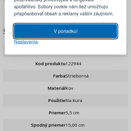
E-mail
BBQ
spoľahlivo. Súbory cookie nám tiež umožňujú
PRIDAŤ DO KOŠÍKA
prispôsobovať obsah a reklamy vašim záujmom.
Heslo
ZOBRAZIŤ
ŠPECIFIKÁCIA
V poriadku!
Nastavenia
PRIHLÁSIŤ SA
EAN
8592381110154
Pripomenutie hesla
Kod produktu
122944
Farba
Strieborná
Materiál
Kov
Použitie
Na kura
Priemer
5,5 cm
Spodný priemer
15,00 cm