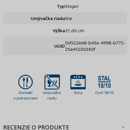
Typ
Stojan
Umývačka riadu
Nie
Výška
21,00 cm
dd522ee8-b43e-4998-b773-
UUID
25a4523b360f
Kontakt
Umývačka
Rúra
Oceľ 18/10
s potravinami
riadu
RECENZIE O PRODUKTE