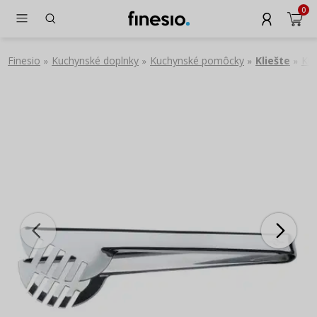
0
Finesio
Kuchynské doplnky
Kuchynské pomôcky
Kliešte
KÜC
»
»
»
»