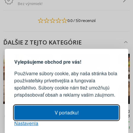
Bez výnimiek!
0.0
/ 5
0 recenzií
ĎALŠIE Z TEJTO KATEGÓRIE
PRIHLÁSENIE
REGISTRÁCIA
Vylepšujeme obchod pre vás!
Prihláste sa k svojmu účtu
Používame súbory cookie, aby naša stránka bola
používateľsky prívetivejšia a fungovala
E-mail
spoľahlivo. Súbory cookie nám tiež umožňujú
prispôsobovať obsah a reklamy vašim záujmom.
Heslo
ZOBRAZIŤ
11,90 €
13,90 €
Kliešte na cestoviny z
TESCOMA Presto -
Kli
V poriadku!
nehrdzavejúcej ocele IDEALE
univerzálne kuchynské kliešte
nehrdza
LA PINZA SPAGHETTI XL 23
z nehrdzavejúcej ocele
Nastavenia
PRIHLÁSIŤ SA
cm
PRIDAŤ DO KOŠÍKA
PRIDAŤ DO KOŠÍKA
PR