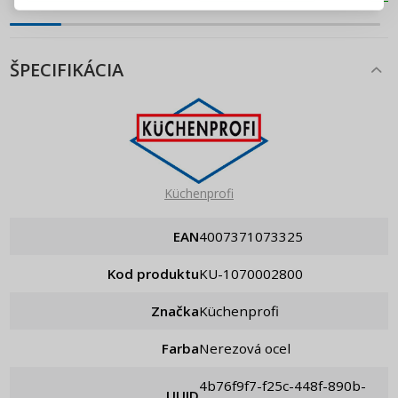
Pripomenutie hesla
ŠPECIFIKÁCIA
Küchenprofi
EAN
4007371073325
Kod produktu
KU-1070002800
Značka
Küchenprofi
Farba
Nerezová ocel
4b76f9f7-f25c-448f-890b-
UUID