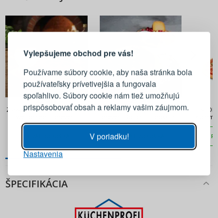
PRIHLÁSENIE
REGISTRÁCIA
Vylepšujeme obchod pre vás!
Prihláste sa k svojmu účtu
Používame súbory cookie, aby naša stránka bola
používateľsky prívetivejšia a fungovala
E-mail
spoľahlivo. Súbory cookie nám tiež umožňujú
22,90 €
25,34 €
prispôsobovať obsah a reklamy vašim záujmom.
Zassenhaus Boris 45 x 29 cm
BOSKA Amigo 30 cm -
TESCOMA
svetlohnedá - drevená
drevená špachtľa / doska na
kuchynsk
Heslo
ZOBRAZIŤ
lopatka na pizzu
pizzu
n
V poriadku!
PRIDAŤ DO KOŠÍKA
PRIDAŤ DO KOŠÍKA
PR
Nastavenia
PRIHLÁSIŤ SA
ŠPECIFIKÁCIA
Pripomenutie hesla