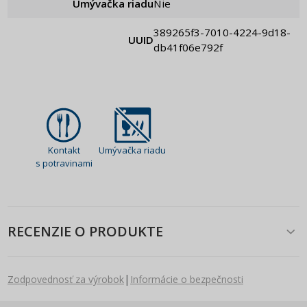
Umývačka riadu
Nie
389265f3-7010-4224-9d18-
UUID
db41f06e792f
Kontakt
Umývačka riadu
s potravinami
RECENZIE O PRODUKTE
|
Zodpovednosť za výrobok
Informácie o bezpečnosti