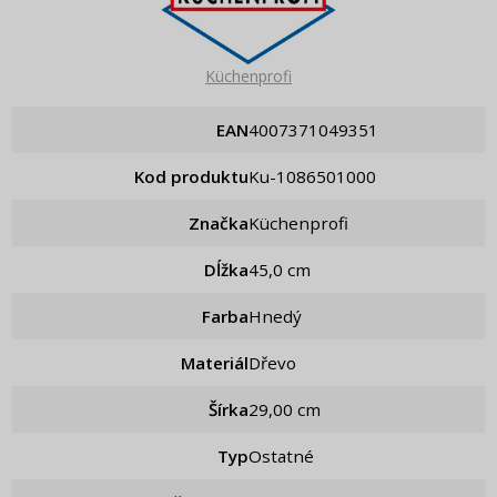
Küchenprofi
EAN
4007371049351
Kod produktu
ku-1086501000
Značka
Küchenprofi
Dĺžka
45,0 cm
Farba
Hnedý
Materiál
Dřevo
Šírka
29,00 cm
Typ
Ostatné