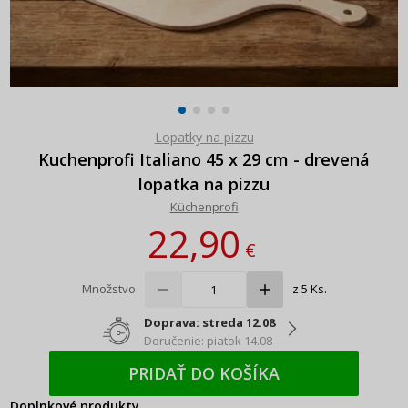
Lopatky na pizzu
Kuchenprofi Italiano 45 x 29 cm - drevená
lopatka na pizzu
Küchenprofi
22,90
€
Množstvo
z 5 Ks.
Doprava: streda 12.08
Doručenie: piatok 14.08
PRIDAŤ DO KOŠÍKA
Doplnkové produkty