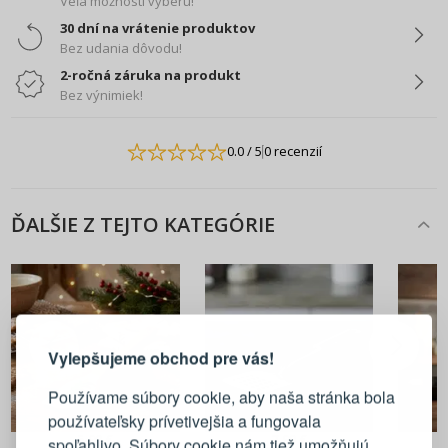
Veľa možností výberu!
30 dní na vrátenie produktov
Bez udania dôvodu!
2-ročná záruka na produkt
Bez výnimiek!
0.0
/ 5
0 recenzií
ĎALŠIE Z TEJTO KATEGÓRIE
PRIHLÁSENIE
REGISTRÁCIA
Vylepšujeme obchod pre vás!
Prihláste sa k svojmu účtu
Používame súbory cookie, aby naša stránka bola
používateľsky prívetivejšia a fungovala
E-mail
5,90 €
7,90 €
spoľahlivo. Súbory cookie nám tiež umožňujú