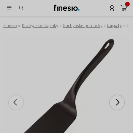
0
Finesio
Kuchynské doplnky
Kuchynské pomôcky
Lopaty
Kuc
»
»
»
»