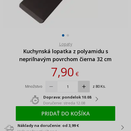
Lopaty
Kuchynská lopatka z polyamidu s
nepriľnavým povrchom čierna 32 cm
7,90
€
Množstvo
z 80 Ks.
Doprava: pondelok 10.08
Doručenie: streda 12.08
PRIDAŤ DO KOŠÍKA
Náklady na doručenie: od 3,99 €