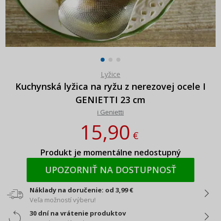
Lyžice
Kuchynská lyžica na ryžu z nerezovej ocele I
GENIETTI 23 cm
i Genietti
15,90
€
Produkt je momentálne nedostupný
UPOZORNIŤ NA DOSTUPNOSŤ
Náklady na doručenie: od 3,99 €
Veľa možností výberu!
30 dní na vrátenie produktov