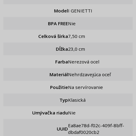
Model
I GENIETTI
BPA FREE
Nie
Celková šírka
7,50 cm
Dĺžka
23,0 cm
Farba
Nerezová ocel
Materiál
Nehrdzavejúca oceľ
Použitie
Na servírovanie
Typ
Klasická
Umývačka riadu
Nie
ea8ae78d-f02c-409f-8bff-
UUID
dbdaf0020cb2