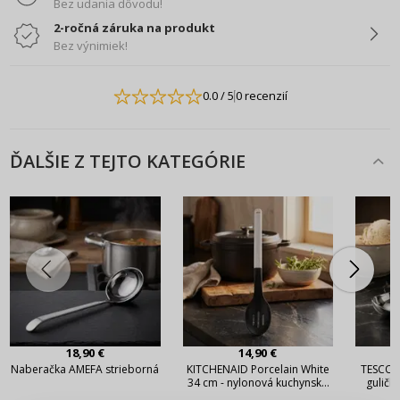
Bez udania dôvodu!
2-ročná záruka na produkt
Bez výnimiek!
0.0
/ 5
0 recenzií
ĎALŠIE Z TEJTO KATEGÓRIE
18,90 €
14,90 €
Naberačka AMEFA strieborná
KITCHENAID Porcelain White
TESCOM
34 cm - nylonová kuchynská
guličko
lyžica
zmrzli