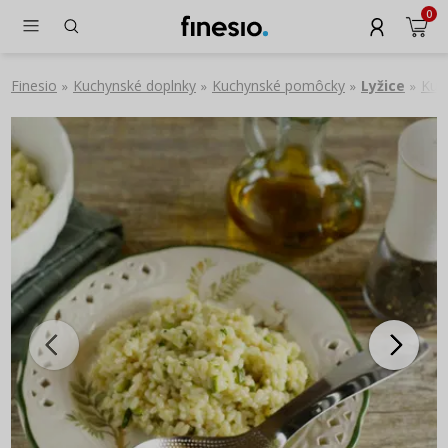
0
Finesio
Kuchynské doplnky
Kuchynské pomôcky
Lyžice
Kuch
»
»
»
»