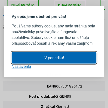
PRIHLÁSENIE
REGISTRÁCIA
PRIDAŤ DO KOŠÍKA
PRIDAŤ DO KOŠÍKA
PR
Vylepšujeme obchod pre vás!
Prihláste sa k svojmu účtu
Používame súbory cookie, aby naša stránka bola
ŠPECIFIKÁCIA
používateľsky prívetivejšia a fungovala
E-mail
spoľahlivo. Súbory cookie nám tiež umožňujú
prispôsobovať obsah a reklamy vašim záujmom.
Heslo
ZOBRAZIŤ
V poriadku!
Nastavenia
PRIHLÁSIŤ SA
i Genietti
Pripomenutie hesla
EAN
8007331826172
Kod produktu
IG-GEN99
Značka
i Genietti