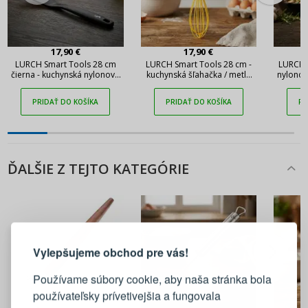
17,90 €
17,90 €
LURCH Smart Tools 28 cm
LURCH Smart Tools 28 cm -
LURCH 
čierna - kuchynská nylonová
kuchynská šľahačka / metla
nylonov
lopatka
na vajcia z nylonu
PRIDAŤ DO KOŠÍKA
PRIDAŤ DO KOŠÍKA
PR
ĎALŠIE Z TEJTO KATEGÓRIE
PRIHLÁSENIE
REGISTRÁCIA
Vylepšujeme obchod pre vás!
Prihláste sa k svojmu účtu
Používame súbory cookie, aby naša stránka bola
používateľsky prívetivejšia a fungovala
E-mail