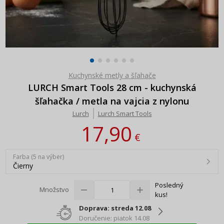
Kuchynské metly a šľahače
LURCH Smart Tools 28 cm - kuchynská
šľahačka / metla na vajcia z nylonu
Lurch
Lurch Smart Tools
17,90
€
Farba (5 na výber)
Čierny
Posledný
Množstvo
kus!
Doprava: streda 12.08
Doručenie: piatok 14.08