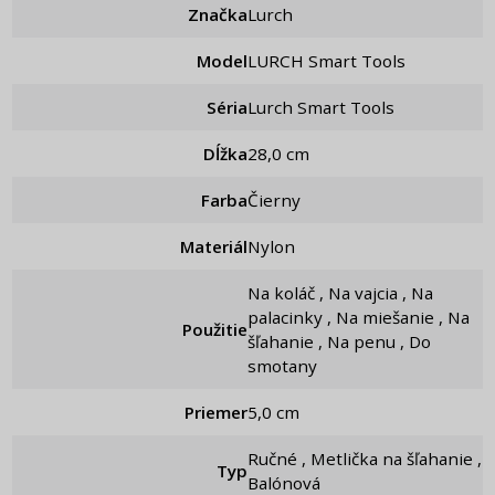
Značka
Lurch
Model
LURCH Smart Tools
Séria
Lurch Smart Tools
Dĺžka
28,0 cm
Farba
Čierny
Materiál
Nylon
Na koláč , Na vajcia , Na
palacinky , Na miešanie , Na
Použitie
šľahanie , Na penu , Do
smotany
Priemer
5,0 cm
Ručné , Metlička na šľahanie ,
Typ
Balónová