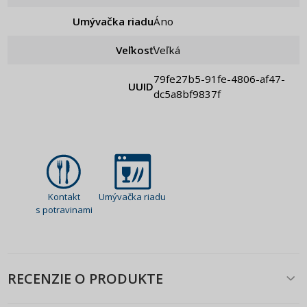
Umývačka riadu
Áno
Veľkosť
Veľká
79fe27b5-91fe-4806-af47-
UUID
dc5a8bf9837f
Kontakt
Umývačka riadu
s potravinami
RECENZIE O PRODUKTE