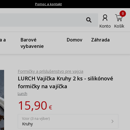
Pomoc a kontakt
0
Konto
Košík
a a
Barové
Domov
Záhrada
vybavenie
Formičky a príslušenstvo pre vajcia
LURCH Vajíčka Kruhy 2 ks - silikónové
formičky na vajíčka
Lurch
15,90
€
Vzor (3 na výber)
Kruhy