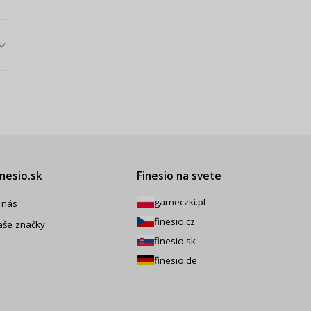
inesio.sk
Finesio na svete
garneczki.pl
 nás
finesio.cz
aše značky
finesio.sk
finesio.de