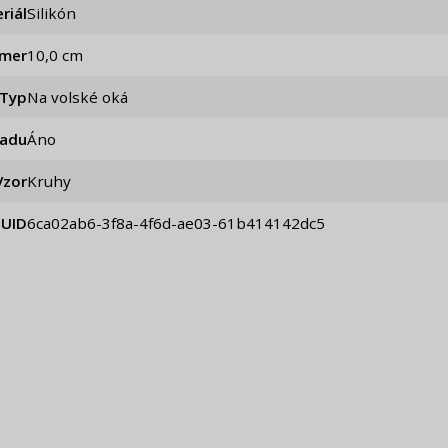
riál
Silikón
emer
10,0 cm
Typ
Na volské oká
iadu
Áno
Vzor
Kruhy
UID
6ca02ab6-3f8a-4f6d-ae03-61b414142dc5