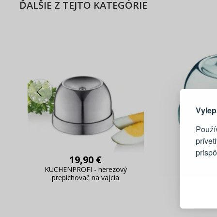
ĎALŠIE Z TEJTO KATEGÓRIE
Tu je dô
Vylep
Použí
prívet
prisp
19,90 €
KUCHENPROFI - nerezový
GEFU P
Blesko
prepichovač na vajcia
štíp
nehrd
Sledov
Rýchla
Živý n