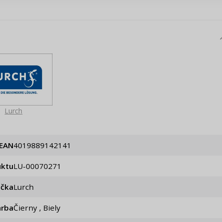
Pripomenutie he
Lurch
EAN
4019889142141
uktu
LU-00070271
ačka
Lurch
arba
Čierny , Biely