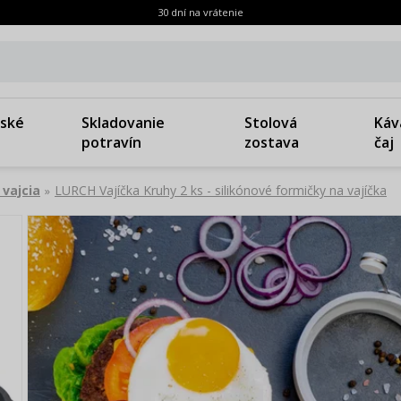
30 dní na vrátenie
ské
Skladovanie
Stolová
Káv
potravín
zostava
čaj
 vajcia
LURCH Vajíčka Kruhy 2 ks - silikónové formičky na vajíčka
»