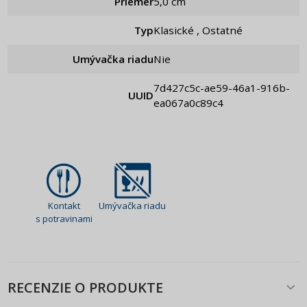
Priemer
5,0 cm
Typ
Klasické , Ostatné
Umývačka riadu
Nie
7d427c5c-ae59-46a1-916b-
UUID
ea067a0c89c4
Kontakt
Umývačka riadu
s potravinami
RECENZIE O PRODUKTE