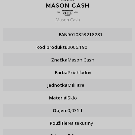
Mason Cash
EAN
5010853218281
Kod produktu
2006.190
Značka
Mason Cash
Farba
Priehľadný
Jednotka
Mililitre
Materiál
Sklo
Objem
0,035 l
Použitie
Na tekutiny