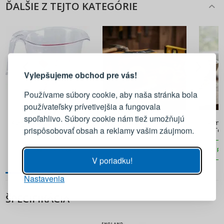
ĎALŠIE Z TEJTO KATEGÓRIE
PRIHLÁSENIE
REGISTRÁCIA
Vylepšujeme obchod pre vás!
Prihláste sa k svojmu účtu
Používame súbory cookie, aby naša stránka bola
používateľsky prívetivejšia a fungovala
E-mail
6,90 €
5,90 €
spoľahlivo. Súbory cookie nám tiež umožňujú
Kuchynská odmerka Hega
Skladací oceľový meter DAILY
Odměrk
prispôsobovať obsah a reklamy vašim záujmom.
Viena 1 l
INTERNATIONAL HOME
Tea
PRECISION SERIES 7,5 m × 25
Heslo
ZOBRAZIŤ
mm žltý 12 ks
PRIDAŤ DO KOŠÍKA
PRIDAŤ DO KOŠÍKA
PR
V poriadku!
Nastavenia
PRIHLÁSIŤ SA
ŠPECIFIKÁCIA
Pripomenutie hesla