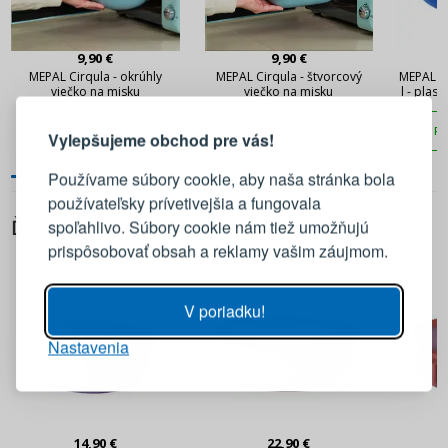
9,90 €
9,90 €
MEPAL Cirqula - okrúhly
MEPAL Cirqula - štvorcový
MEPAL Ci
PRIHLÁSENIE
REGISTRÁCIA
viečko na misku
viečko na misku
l - plas
PRIDAŤ DO KOŠÍKA
PRIDAŤ DO KOŠÍKA
PR
Vylepšujeme obchod pre vás!
Prihláste sa k svojmu účtu
Používame súbory cookie, aby naša stránka bola
používateľsky prívetivejšia a fungovala
E-mail
ĎALŠIE Z TEJTO KATEGÓRIE
spoľahlivo. Súbory cookie nám tiež umožňujú
prispôsobovať obsah a reklamy vašim záujmom.
Heslo
ZOBRAZIŤ
V poriadku!
Nastavenia
PRIHLÁSIŤ SA
Pripomenutie hesla
14,90 €
22,90 €