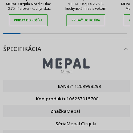
MEPAL Cirqula Nordic Lilac
MEPAL Cirqula 2,25 l -
MEPAL 
0,75 l fialová - kuchynská
kuchynská misa s vekom
Mauv
miska s vekom
plastov
PRIDAŤ DO KOŠÍKA
PRIDAŤ DO KOŠÍKA
PR
ŠPECIFIKÁCIA
Mepal
EAN
8711269998299
Kod produktu
106257015700
Značka
Mepal
Séria
Mepal Cirqula