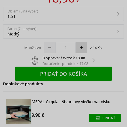
€
Objem (6 na výber)
1,5 l
Farba (7 na výber)
Modrý
Množstvo
z 14 Ks.
Doprava: štvrtok 13.08
Doručenie: pondelok 17.08
PRIDAŤ DO KOŠÍKA
Doplnkové produkty
MEPAL Cirqula - štvorcový viečko na misku
9,90 €
PRIDAŤ
+
+