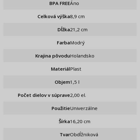
BPA FREE
Áno
Celková výška
8,9 cm
Dĺžka
21,2 cm
Farba
Modrý
Krajina pôvodu
Holandsko
Materiál
Plast
Objem
1,5 l
Počet dielov v súprave
2,00 el.
Použitie
Univerzálne
Šírka
16,20 cm
Tvar
Obdĺžniková