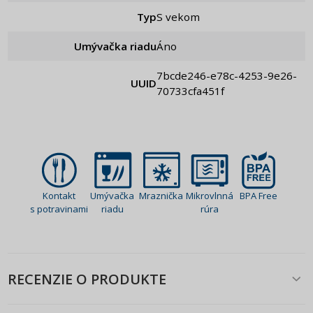
Typ
S vekom
Umývačka riadu
Áno
7bcde246-e78c-4253-9e26-
UUID
70733cfa451f
Kontakt
Umývačka
Mraznička
Mikrovlnná
BPA Free
s potravinami
riadu
rúra
RECENZIE O PRODUKTE