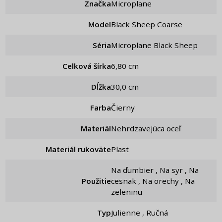
Značka
Microplane
Model
Black Sheep Coarse
Séria
Microplane Black Sheep
Celková šírka
6,80 cm
Dĺžka
30,0 cm
Farba
Čierny
Materiál
Nehrdzavejúca oceľ
Materiál rukoväte
Plast
Na ďumbier , Na syr , Na
Použitie
cesnak , Na orechy , Na
zeleninu
Typ
Julienne , Ručná