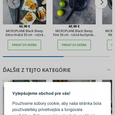
63,90 €
63,90 €
MICROPLANE Black Sheep
MICROPLANE Black Sheep
MICRO
Extra Hrubá 30 cm - ručná
Fine 30 cm - ručná kuchynská
Ribb
kuchynská strúhadlo na
strúhadlo na citrusy a syr z
kuchy
zeleninu a syr z
nerezovej ocele
z
PRIDAŤ DO KOŠÍKA
PRIDAŤ DO KOŠÍKA
PR
nehrdzavejúcej ocele
nehr
ĎALŠIE Z TEJTO KATEGÓRIE
PRIHLÁSENIE
REGISTRÁCIA
Vylepšujeme obchod pre vás!
Prihláste sa k svojmu účtu
Používame súbory cookie, aby naša stránka bola
používateľsky prívetivejšia a fungovala
E-mail