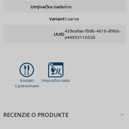
Umývačka riadu
Nie
Variant
Coarse
439eafae-f0d6-4616-89bb-
UUID
a44933116526
Kontakt
Umývačka riadu
s potravinami
RECENZIE O PRODUKTE