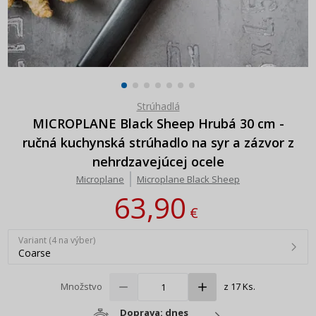
Strúhadlá
MICROPLANE Black Sheep Hrubá 30 cm -
ručná kuchynská strúhadlo na syr a zázvor z
nehrdzavejúcej ocele
Microplane
Microplane Black Sheep
63,90
€
Variant (4 na výber)
Coarse
Množstvo
z 17 Ks.
Doprava: dnes