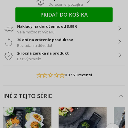
Doručenie: pozajtra
PRIDAŤ DO KOŠÍKA
Náklady na doručenie: od 3,99 €
Veľa možností výberu!
30 dní na vrátenie produktov
Bez udania dôvodu!
2-ročná záruka na produkt
Bez výnimiek!
0.0
/ 5
0 recenzií
INÉ Z TEJTO SÉRIE