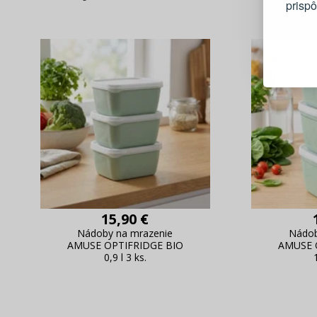
prisp
Blesko
Sledov
Rýchla
Živý n
15,90 €
Nádoby na mrazenie
Nádob
AMUSE OPTIFRIDGE BIO
AMUSE 
0,9 l 3 ks.