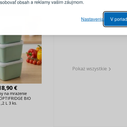
ôsobovať obsah a reklamy vašim záujmom.
Heslo
vý proces objednávky
Nastavenia
V poriad
anie realizácie objednávok
PRIHLÁSIŤ 
 úprava údajov
áhľad na zmeny v objednávke
Pripomenutie he
Pokaż wszystkie
18,90 €
y na mrazenie
OPTIFRIDGE BIO
1,2 L 3 ks.