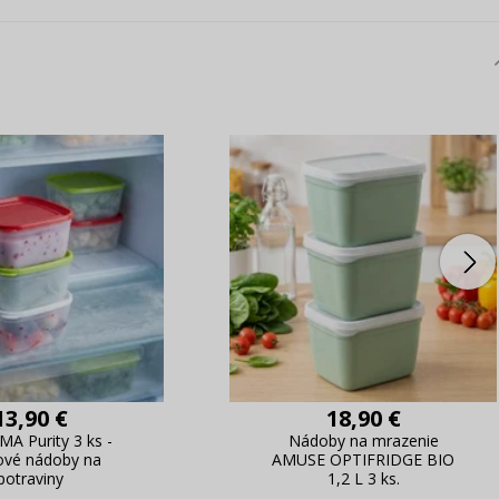
13,90 €
18,90 €
A Purity 3 ks -
Nádoby na mrazenie
ové nádoby na
AMUSE OPTIFRIDGE BIO
potraviny
1,2 L 3 ks.