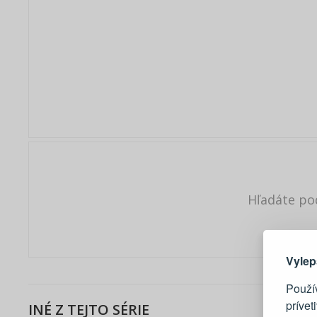
Hľadáte po
Tu je dô
Vylep
Použí
prívet
INÉ Z TEJTO SÉRIE