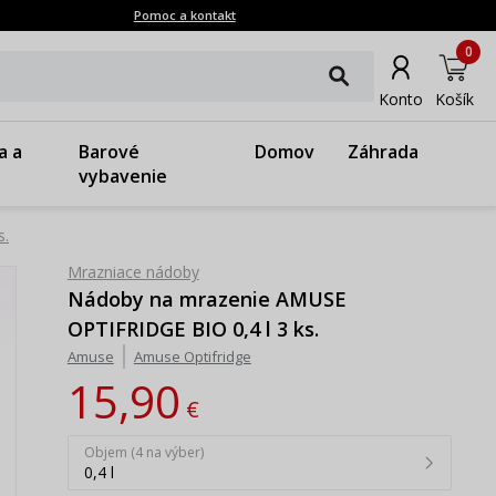
Pomoc a kontakt
0
Konto
Košík
a a
Barové
Domov
Záhrada
vybavenie
s.
Mrazniace nádoby
Nádoby na mrazenie AMUSE
OPTIFRIDGE BIO 0,4 l 3 ks.
Amuse
Amuse Optifridge
15,90
€
Objem (4 na výber)
0,4 l