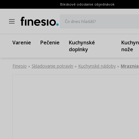
Bleskové odoslanie objednávok
Čo dnes hľadáš?
Varenie
Pečenie
Kuchynské
Kuchyn
doplnky
nože
Finesio
Skladovanie potravín
Kuchynské nádoby
Mraznia
»
»
»