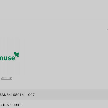
Amuse
EAN
5410801411007
uktu
A-000412