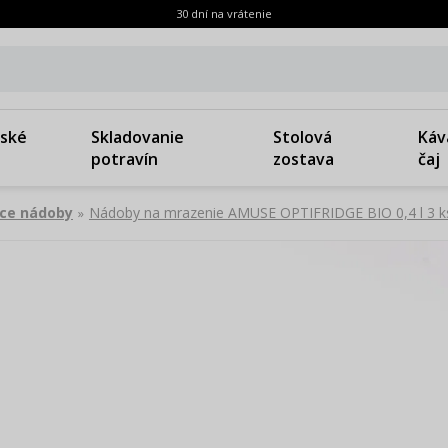
30 dní na vrátenie
ské
Skladovanie
Stolová
Káv
potravín
zostava
čaj
ce nádoby
Nádoby na mrazenie AMUSE OPTIFRIDGE BIO 0,4 l 3 k
»