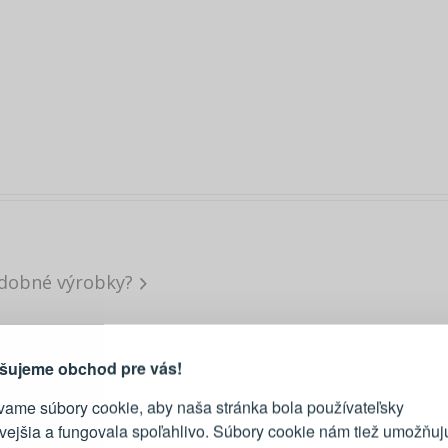
dobné výrobky?
PRIHLÁSENIE
R
vod, prečo sa oplatí vytvoriť
účet
Prihláste sa k sv
šujeme obchod pre vás!
vame súbory cookie, aby naša stránka bola používateľsky
E-mail
ivejšia a fungovala spoľahlivo. Súbory cookie nám tiež umožňuj