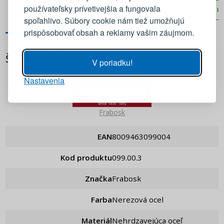
nehrdzavejúcej ocele
používateľsky prívetivejšia a fungovala
PRIDAŤ DO KOŠÍKA
PRIDAŤ DO KOŠÍKA
PR
E-mail
spoľahlivo. Súbory cookie nám tiež umožňujú
prispôsobovať obsah a reklamy vašim záujmom.
Heslo
ZOBRAZIŤ
ŠPECIFIKÁCIA
V poriadku!
Nastavenia
PRIHLÁSIŤ SA
Pripomenutie hesla
Frabosk
EAN
8009463099004
Kod produktu
099.00.3
Značka
Frabosk
Farba
Nerezová ocel
Materiál
Nehrdzavejúca oceľ