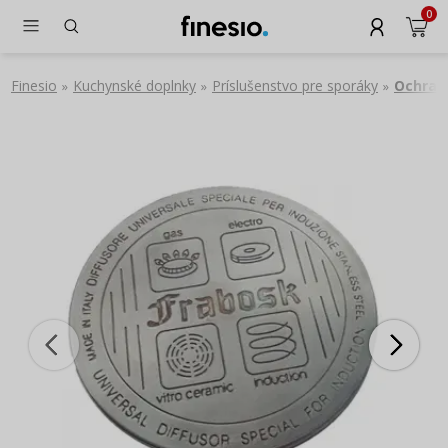
0
Finesio
Kuchynské doplnky
Príslušenstvo pre sporáky
Ochran
»
»
»