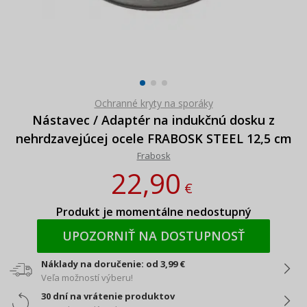
Ochranné kryty na sporáky
Nástavec / Adaptér na indukčnú dosku z
nehrdzavejúcej ocele FRABOSK STEEL 12,5 cm
Frabosk
22,90
€
Produkt je momentálne nedostupný
UPOZORNIŤ NA DOSTUPNOSŤ
Náklady na doručenie: od 3,99 €
Veľa možností výberu!
30 dní na vrátenie produktov