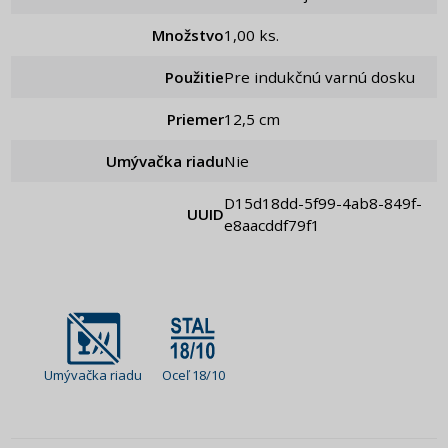
Množstvo
1,00 ks.
Použitie
Pre indukčnú varnú dosku
Priemer
12,5 cm
Umývačka riadu
Nie
d15d18dd-5f99-4ab8-849f-
UUID
e8aacddf79f1
Umývačka riadu
Oceľ 18/10