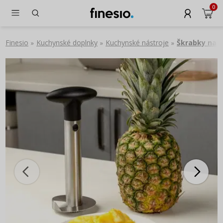
0
Finesio
Kuchynské doplnky
Kuchynské nástroje
Škrabky na z
»
»
»