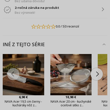
Bez udania dôvodu!
2-ročná záruka na produkt
Bez výnimiek!
0.0
/ 5
0 recenzií
INÉ Z TEJTO SÉRIE
6,90 €
10,90 €
NAVA Acer 19,5 cm čierny -
NAVA Acer 20 cm - kuchynské
NAVA 
kuchársky nôž z
oceľové sitko z
kuch
nehrdzavejúcej ocele
nehrdzavejúcej ocele
nehr