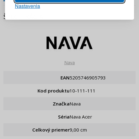
Nastavenia
PRIHLÁSIŤ SA
ŠPECIFIKÁCIA
Pripomenutie hesla
Nava
EAN
5205746905793
Kod produktu
10-111-111
Značka
Nava
Séria
Nava Acer
Celkový priemer
9,00 cm