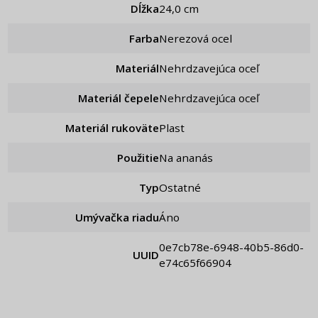
Dĺžka
24,0 cm
Farba
Nerezová ocel
Materiál
Nehrdzavejúca oceľ
Materiál čepele
Nehrdzavejúca oceľ
Materiál rukoväte
Plast
Použitie
Na ananás
Typ
Ostatné
Umývačka riadu
Áno
0e7cb78e-6948-40b5-86d0-
UUID
e74c65f66904