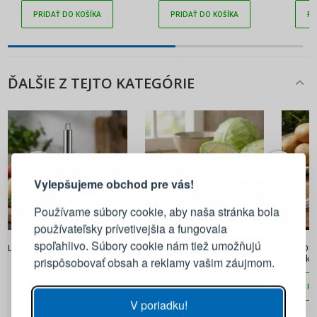
PRIDAŤ DO KOŠÍKA
PRIDAŤ DO KOŠÍKA
PR
ĎALŠIE Z TEJTO KATEGÓRIE
PRIHLÁSENIE
REGISTRÁCIA
Vylepšujeme obchod pre vás!
Prihláste sa k svojmu účtu
Používame súbory cookie, aby naša stránka bola
používateľsky prívetivejšia a fungovala
10,90 €
7,90 €
E-mail
spoľahlivo. Súbory cookie nám tiež umožňujú
Lúpačka / Lúpač na zeleninu a
TESCOMA Presto Expert
TESCOMA
ovocie z nehrdzavejúcej
krémový - škrabka /
/ škr
prispôsobovať obsah a reklamy vašim záujmom.
ocele KELA RONDO ZVISLÁ
strúhadlo na kapustu z plastu
nehr
Heslo
ZOBRAZIŤ
PRIDAŤ DO KOŠÍKA
PRIDAŤ DO KOŠÍKA
PR
V poriadku!