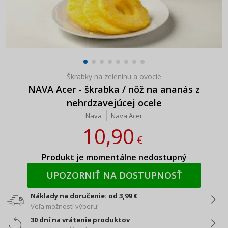
Škrabky na zeleninu a ovocie
NAVA Acer - škrabka / nôž na ananás z
nehrdzavejúcej ocele
Nava
Nava Acer
10,90
€
Produkt je momentálne nedostupný
UPOZORNIŤ NA DOSTUPNOSŤ
Náklady na doručenie: od 3,99 €
Veľa možností výberu!
30 dní na vrátenie produktov