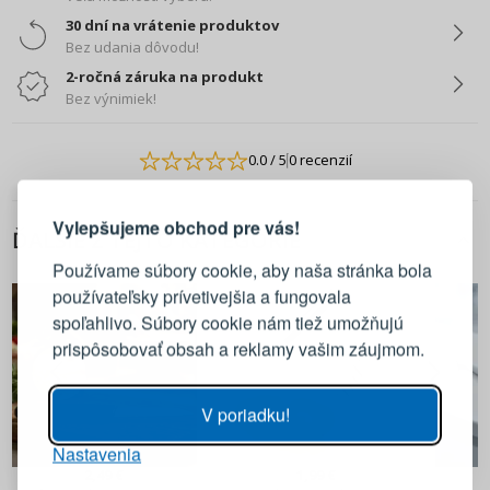
30 dní na vrátenie produktov
Bez udania dôvodu!
2-ročná záruka na produkt
Bez výnimiek!
0.0
/ 5
0 recenzií
PRIHLÁSENIE
REGISTRÁCIA
Vylepšujeme obchod pre vás!
ĎALŠIE Z TEJTO KATEGÓRIE
Prihláste sa k svojmu účtu
Používame súbory cookie, aby naša stránka bola
používateľsky prívetivejšia a fungovala
E-mail
spoľahlivo. Súbory cookie nám tiež umožňujú
prispôsobovať obsah a reklamy vašim záujmom.
Heslo
ZOBRAZIŤ
V poriadku!
Nastavenia
PRIHLÁSIŤ SA
2,49 €
1,99 €