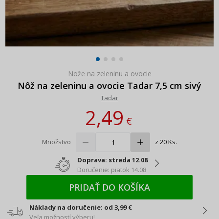
Nože na zeleninu a ovocie
Nôž na zeleninu a ovocie Tadar 7,5 cm sivý
Tadar
2,49
€
Množstvo
z 20 Ks.
Doprava: streda 12.08
Doručenie: piatok 14.08
PRIDAŤ DO KOŠÍKA
Náklady na doručenie: od 3,99 €
Veľa možností výberu!