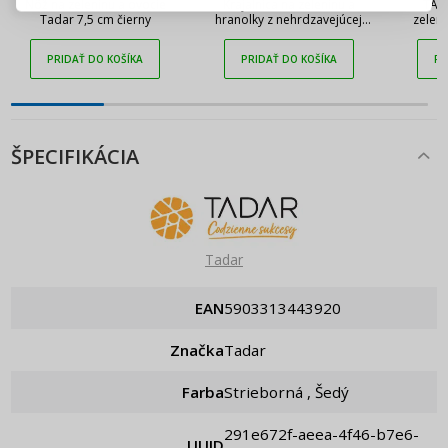
Nôž na zeleninu a ovocie
Krajalnica na zeleninu a
TADA
Tadar 7,5 cm čierny
hranolky z nehrdzavejúcej
zeleni
Pripomenutie hesla
ocele FRIES
PRIDAŤ DO KOŠÍKA
PRIDAŤ DO KOŠÍKA
PR
ŠPECIFIKÁCIA
Tadar
EAN
5903313443920
Značka
Tadar
Farba
Strieborná , Šedý
291e672f-aeea-4f46-b7e6-
UUID