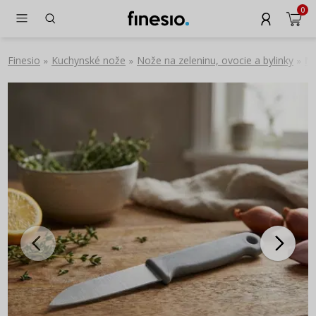
0
Finesio
Kuchynské nože
Nože na zeleninu, ovocie a bylinky
No
»
»
»