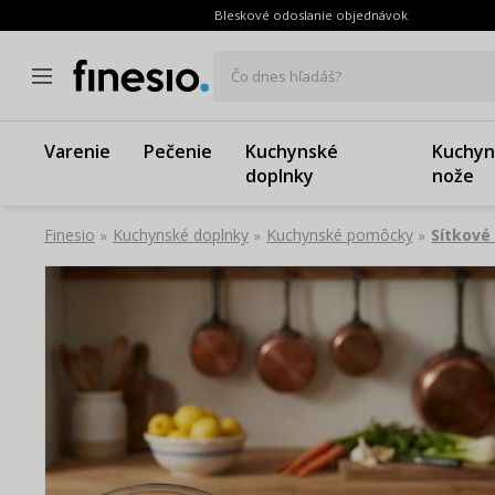
Bleskové odoslanie objednávok
Čo dnes hľadáš?
Varenie
Pečenie
Kuchynské
Kuchyn
doplnky
nože
Finesio
Kuchynské doplnky
Kuchynské pomôcky
Sítkové
»
»
»