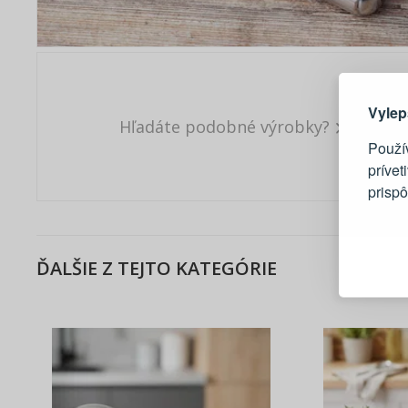
Tu je dô
Vylep
Hľadáte podobné výrobky?
Použí
prívet
prisp
Blesko
Sledov
ĎALŠIE Z TEJTO KATEGÓRIE
Rýchla
Živý n