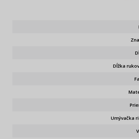
Zn
D
Dĺžka ruko
F
Mate
Pri
Umývačka r