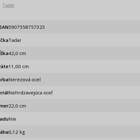
Tadar
EAN
5907558757323
ačka
Tadar
ĺžka
42,0 cm
väte
11,00 cm
arba
Nerezová ocel
riál
Nehrdzavejúca oceľ
emer
22,0 cm
iadu
Nie
Váha
0,12 kg