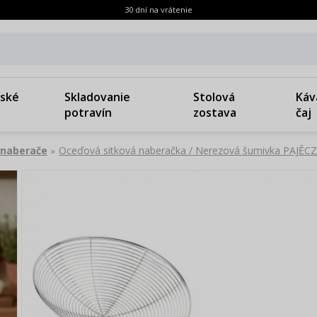
30 dní na vrátenie
ské
Skladovanie
Stolová
Káv
potravín
zostava
čaj
 naberače
Oceďová sitková naberačka / Nerezová šumivka PAJĚ
»