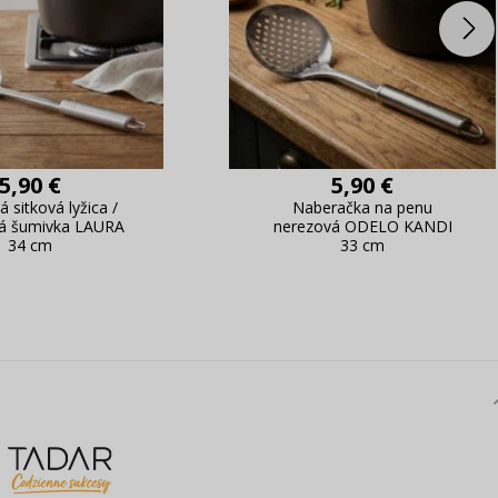
5,90 €
5,90 €
 sitková lyžica /
Naberačka na penu
á šumivka LAURA
nerezová ODELO KANDI
34 cm
33 cm