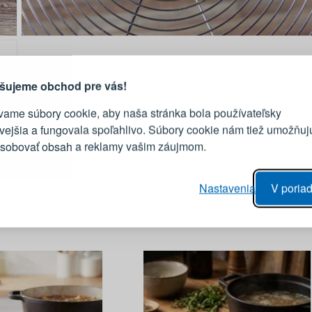
PRIHLÁSENIE
R
vod, prečo sa oplatí vytvoriť
účet
Prihláste sa k sv
šujeme obchod pre vás!
vame súbory cookie, aby naša stránka bola používateľsky
E-mail
ivejšia a fungovala spoľahlivo. Súbory cookie nám tiež umožňuj
ôsobovať obsah a reklamy vašim záujmom.
Heslo
vý proces objednávky
Nastavenia
V poriad
anie realizácie objednávok
PRIHLÁSIŤ 
 úprava údajov
áhľad na zmeny v objednávke
Pripomenutie he