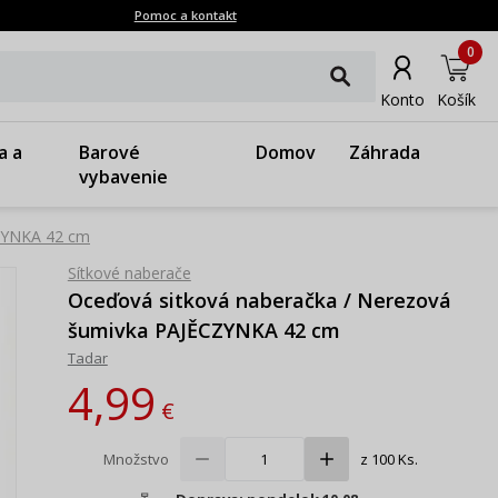
Pomoc a kontakt
0
Konto
Košík
a a
Barové
Domov
Záhrada
vybavenie
CZYNKA 42 cm
Sítkové naberače
Oceďová sitková naberačka / Nerezová
šumivka PAJĚCZYNKA 42 cm
Tadar
4,99
€
Množstvo
z 100 Ks.