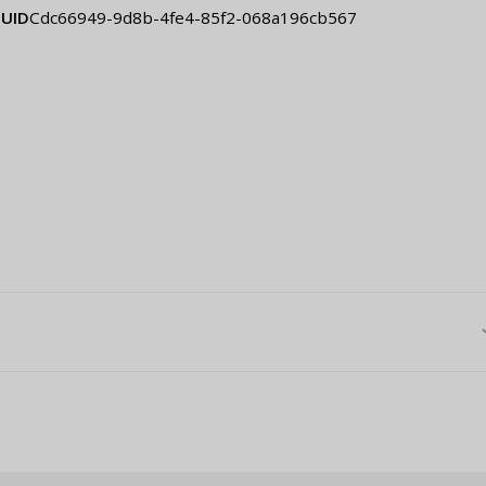
UID
cdc66949-9d8b-4fe4-85f2-068a196cb567