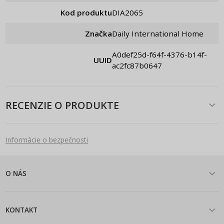
Kod produktu
DIA2065
Značka
Daily International Home
a0def25d-f64f-4376-b14f-
UUID
ac2fc87b0647
RECENZIE O PRODUKTE
Informácie o bezpečnosti
O NÁS
KONTAKT