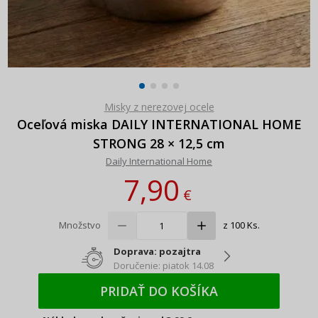
Misky z nerezovej ocele
Oceľová miska DAILY INTERNATIONAL HOME
STRONG 28 × 12,5 cm
Daily International Home
7,90
€
Množstvo
z 100 Ks.
Doprava: pozajtra
Doručenie: piatok 14.08
PRIDAŤ DO KOŠÍKA