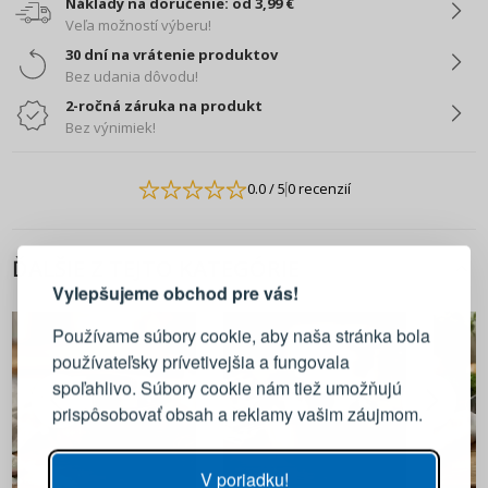
Náklady na doručenie: od 3,99 €
Veľa možností výberu!
30 dní na vrátenie produktov
Bez udania dôvodu!
2-ročná záruka na produkt
Bez výnimiek!
0.0
/ 5
0 recenzií
PRIHLÁSENIE
REGISTRÁCIA
ĎALŠIE Z TEJTO KATEGÓRIE
Vylepšujeme obchod pre vás!
Prihláste sa k svojmu účtu
Používame súbory cookie, aby naša stránka bola
používateľsky prívetivejšia a fungovala
E-mail
spoľahlivo. Súbory cookie nám tiež umožňujú
prispôsobovať obsah a reklamy vašim záujmom.
Heslo
ZOBRAZIŤ
V poriadku!