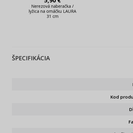
5,90 €
Nerezová naberačka /
lyžica na omáčku LAURA
31 cm
ŠPECIFIKÁCIA
Kod prod
D
F