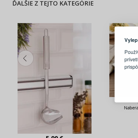
ĎALŠIE Z TEJTO KATEGÓRIE
Tu je dô
Vylep
Použí
prívet
prisp
Blesko
Sledov
Rýchla
Živý n
Naber