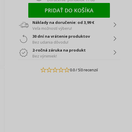
PRIDAŤ DO KOŠÍKA
Náklady na doručenie: od 3,99 €
Veľa možností výberu!
30 dní na vrátenie produktov
Bez udania dôvodu!
2-ročná záruka na produkt
Bez výnimiek!
0.0
/ 5
0 recenzií