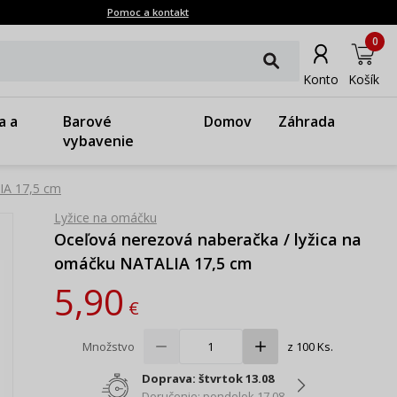
Pomoc a kontakt
0
Konto
Košík
a a
Barové
Domov
Záhrada
vybavenie
IA 17,5 cm
Lyžice na omáčku
Oceľová nerezová naberačka / lyžica na
omáčku NATALIA 17,5 cm
5,90
€
Množstvo
z 100 Ks.
Doprava: štvrtok 13.08
Doručenie: pondelok 17.08