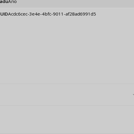
iadu
Áno
UID
acdc6cec-3e4e-4bfc-9011-af28ad6991d5