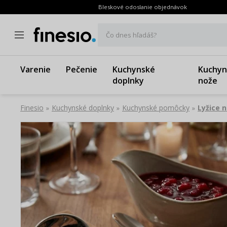
Bleskové odoslanie objednávok
Čo dnes hľadáš?
Varenie
Pečenie
Kuchynské
Kuchyn
doplnky
nože
Finesio
Kuchynské doplnky
Kuchynské pomôcky
Lyžice 
»
»
»