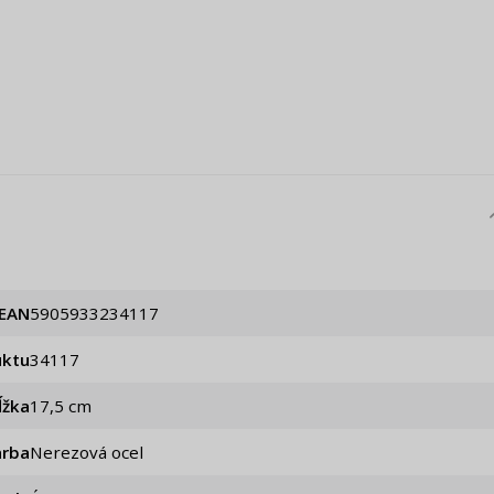
EAN
5905933234117
uktu
34117
ĺžka
17,5 cm
arba
Nerezová ocel