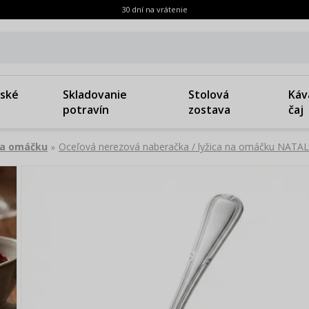
30 dní na vrátenie
ské
Skladovanie
Stolová
Káv
potravín
zostava
čaj
na omáčku
Oceľová nerezová naberačka / lyžica na omáčku NATAL
»