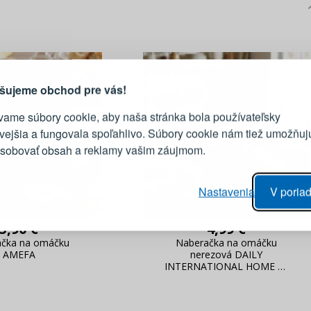
PRIHLÁSENIE
R
vod, prečo sa oplatí vytvoriť
účet
Prihláste sa k sv
šujeme obchod pre vás!
vame súbory cookie, aby naša stránka bola používateľsky
E-mail
ivejšia a fungovala spoľahlivo. Súbory cookie nám tiež umožňuj
ôsobovať obsah a reklamy vašim záujmom.
Heslo
vý proces objednávky
Nastavenia
V poriad
anie realizácie objednávok
PRIHLÁSIŤ 
 úprava údajov
5,90 €
4,99 €
áhľad na zmeny v objednávke
ačka na omáčku
Naberačka na omáčku
AMEFA
nerezová DAILY
Pripomenutie he
INTERNATIONAL HOME 33
cm