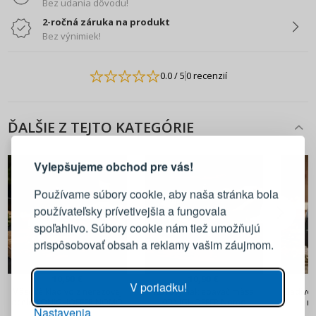
Bez udania dôvodu!
2-ročná záruka na produkt
Bez výnimiek!
0.0
/ 5
0 recenzií
ĎALŠIE Z TEJTO KATEGÓRIE
PRIHLÁSENIE
REGISTRÁCIA
Vylepšujeme obchod pre vás!
Prihláste sa k svojmu účtu
Používame súbory cookie, aby naša stránka bola
používateľsky prívetivejšia a fungovala
E-mail
spoľahlivo. Súbory cookie nám tiež umožňujú
prispôsobovať obsah a reklamy vašim záujmom.
Heslo
ZOBRAZIŤ
10,90 €
10,90 €
V poriadku!
Mäsové kladivo z nerezovej
Kovový naklepávač mäsa
Kladivo
ocele KONIGHOFFER NOMO
KONIGHOFFER Nomo
ru
Nastavenia
PRIHLÁSIŤ SA
INTERN