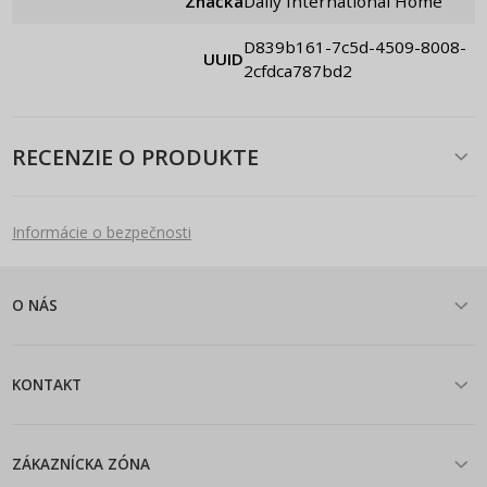
Značka
Daily International Home
d839b161-7c5d-4509-8008-
UUID
2cfdca787bd2
RECENZIE O PRODUKTE
Informácie o bezpečnosti
O NÁS
KONTAKT
ZÁKAZNÍCKA ZÓNA