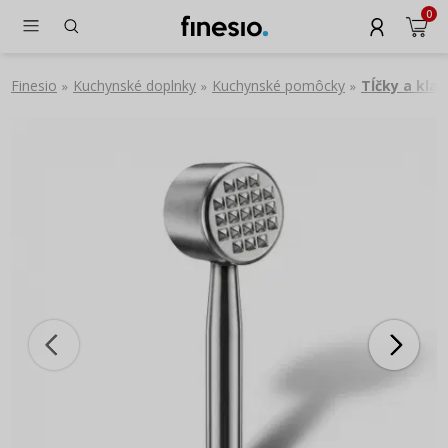
0
Finesio
Kuchynské doplnky
Kuchynské pomôcky
Tĺčky a klad
»
»
»