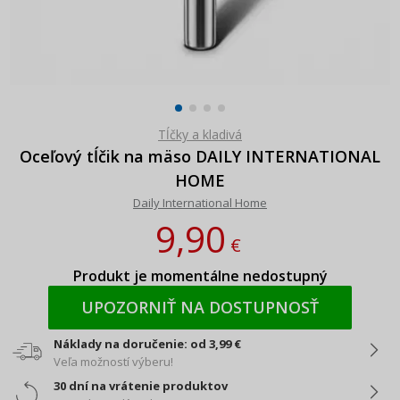
Tĺčky a kladivá
Oceľový tĺčik na mäso DAILY INTERNATIONAL
HOME
Daily International Home
9,90
€
Produkt je momentálne nedostupný
UPOZORNIŤ NA DOSTUPNOSŤ
Náklady na doručenie: od 3,99 €
Veľa možností výberu!
30 dní na vrátenie produktov